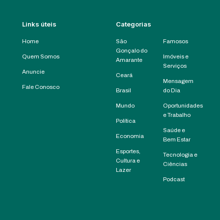
Links úteis
Categorias
Home
São
Famosos
Gonçalo do
Quem Somos
Imóveis e
Amarante
Serviços
Anuncie
Ceará
Mensagem
Fale Conosco
Brasil
do Dia
Mundo
Oportunidades
e Trabalho
Política
Saúde e
Economia
Bem Estar
Esportes,
Tecnologia e
Cultura e
Ciências
Lazer
Podcast