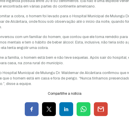
nte ingerida possuía entre 30 e 50 centímetros. Ela não é uma espécie vene
r encontrada em várias partes do continente americano.
mitar a cobra, o homem foi levado para o Hospital Municipal de Mulungu Dr
r de Alcântara, onde ficou sob observação até o início da noite, quando fo
o.
nversou com um familiar do homem, que contou que ele toma remédio para
rnos mentais e tem o hábito de beber álcool. Esta, inclusive, não teria sido a 
 ela tenta engolir uma cobra.
e a família, o homem está bem e não teve sequelas. Após sair do hospital, 
para casa, na zona rural do município.
 o Hospital Municipal de Mulungu Dr. Waldemar de Alcântara confirmou que 
e que o homem está em casa e fora de perigo. “Nunca tínhamos presenciad
o.”, disse a equipe.
Compartilhe a notícia