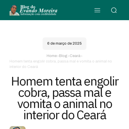
6 de março de 2025
Home
>
Blog
>
Ceará
>
Homem tenta engolir cobra, passa mal e vomita o animal no
interior do Ceará
Homem tenta engolir
cobra, passa mal e
vomita o animal no
interior do Ceará