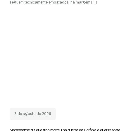
seguem tecnicamente empatados, na margem
[…]
3 de agosto de 2026
Maranhense diz que filho morreu na guerra da Ucrânia e quer resgate