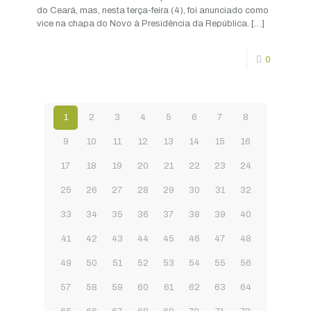
do Ceará, mas, nesta terça-feira (4), foi anunciado como
vice na chapa do Novo à Presidência da República.
[…]
0
1
2
3
4
5
6
7
8
9
10
11
12
13
14
15
16
17
18
19
20
21
22
23
24
25
26
27
28
29
30
31
32
33
34
35
36
37
38
39
40
41
42
43
44
45
46
47
48
49
50
51
52
53
54
55
56
57
58
59
60
61
62
63
64