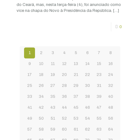
do Ceará, mas, nesta terça-feira (4), foi anunciado como
vice na chapa do Novo à Presidência da República.
[…]
0
1
2
3
4
5
6
7
8
9
10
11
12
13
14
15
16
17
18
19
20
21
22
23
24
25
26
27
28
29
30
31
32
33
34
35
36
37
38
39
40
41
42
43
44
45
46
47
48
49
50
51
52
53
54
55
56
57
58
59
60
61
62
63
64