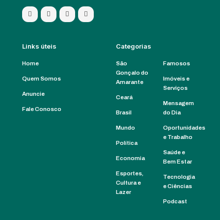
Links úteis
Categorias
Home
São
Famosos
Gonçalo do
Quem Somos
Imóveis e
Amarante
Serviços
Anuncie
Ceará
Mensagem
Fale Conosco
Brasil
do Dia
Mundo
Oportunidades
e Trabalho
Política
Saúde e
Economia
Bem Estar
Esportes,
Tecnologia
Cultura e
e Ciências
Lazer
Podcast