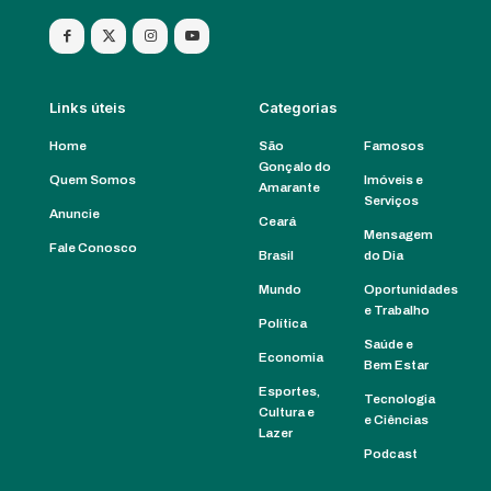
Links úteis
Categorias
Home
São
Famosos
Gonçalo do
Quem Somos
Imóveis e
Amarante
Serviços
Anuncie
Ceará
Mensagem
Fale Conosco
Brasil
do Dia
Mundo
Oportunidades
e Trabalho
Política
Saúde e
Economia
Bem Estar
Esportes,
Tecnologia
Cultura e
e Ciências
Lazer
Podcast