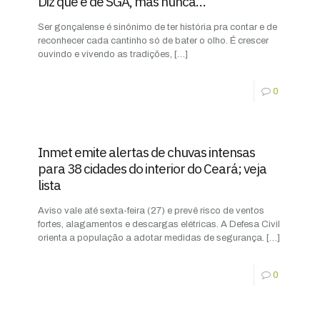
Diz que é de SGA, mas nunca…
Ser gonçalense é sinônimo de ter história pra contar e de
reconhecer cada cantinho só de bater o olho. É crescer
ouvindo e vivendo as tradições,
[…]
0
Inmet emite alertas de chuvas intensas
para 38 cidades do interior do Ceará; veja
lista
Aviso vale até sexta-feira (27) e prevê risco de ventos
fortes, alagamentos e descargas elétricas. A Defesa Civil
orienta a população a adotar medidas de segurança.
[…]
0