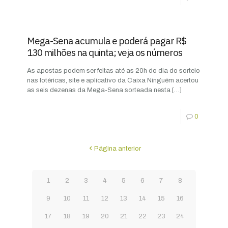
Mega-Sena acumula e poderá pagar R$
130 milhões na quinta; veja os números
As apostas podem ser feitas até as 20h do dia do sorteio
nas lotéricas, site e aplicativo da Caixa Ninguém acertou
as seis dezenas da Mega-Sena sorteada nesta
[…]
0
Página anterior
1
2
3
4
5
6
7
8
9
10
11
12
13
14
15
16
17
18
19
20
21
22
23
24