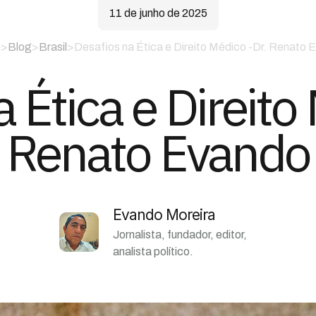
11 de junho de 2025
e
>
Blog
>
Brasil
>
Desafios na Ética e Direito Médico -Dr. Renato 
 Ética e Direito
Renato Evando
Evando Moreira
Jornalista, fundador, editor,
analista político.