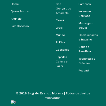
Home
São
Famosos
Gonçalo do
Quem Somos
Imóveis e
Amarante
Serviços
Anuncie
Ceará
Mensagem
Fale Conosco
Brasil
do Dia
Mundo
Oportunidades
e Trabalho
Política
Saúde e
Economia
Bem Estar
Esportes,
Tecnologia e
Cultura e
Ciências
Lazer
Podcast
©
2016 Blog do Evando Moreira
| Todos os direitos
reservados.