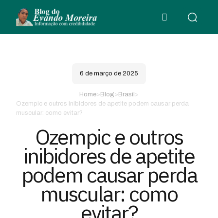
6 de março de 2025
Home
>
Blog
>
Brasil
>
Ozempic e outros inibidores de apetite podem causar perda
muscular: como evitar?
Ozempic e outros
inibidores de apetite
podem causar perda
muscular: como
evitar?