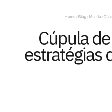
Home
>
Blog
>
Mundo
>
Cúpu
Cúpula de
estratégias