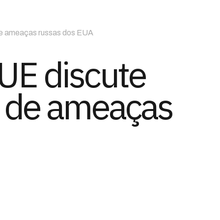
 de ameaças russas dos EUA
UE discute
e de ameaças