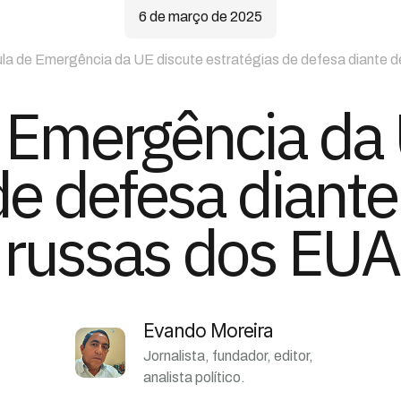
6 de março de 2025
la de Emergência da UE discute estratégias de defesa diante
 Emergência da 
 de defesa diant
russas dos EUA
Evando Moreira
Jornalista, fundador, editor,
analista político.