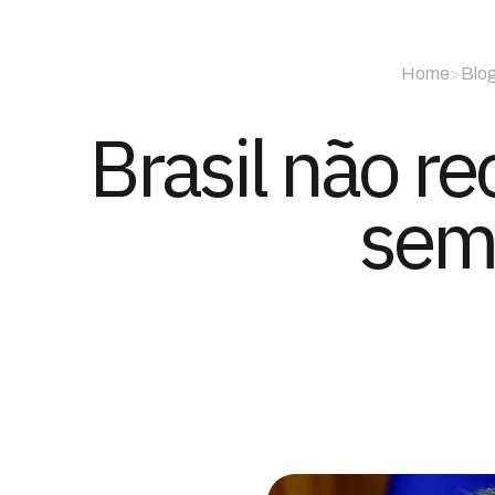
Home
>
Blo
Brasil não r
sem 