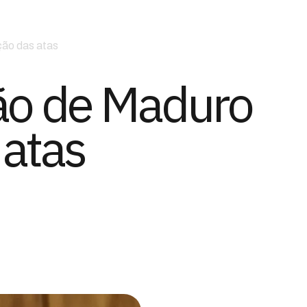
ção das atas
ção de Maduro
 atas