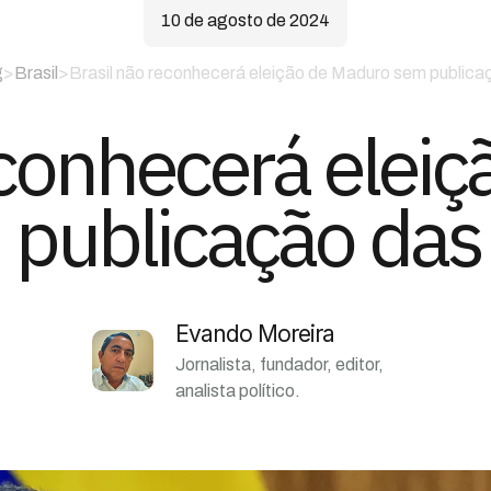
10 de agosto de 2024
g
>
Brasil
>
Brasil não reconhecerá eleição de Maduro sem publica
econhecerá elei
publicação das
Evando Moreira
Jornalista, fundador, editor,
analista político.