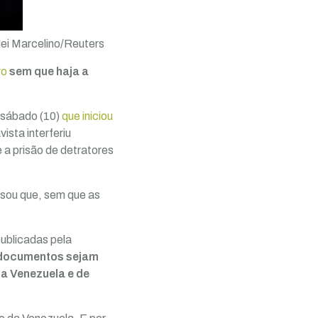
lei Marcelino/Reuters
ro
sem que haja a
 sábado (10)
que iniciou
ista interferiu
e a prisão de detratores
visou que, sem que as
publicadas pela
s documentos sejam
da Venezuela e de