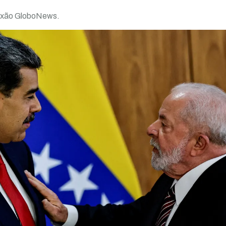
exão GloboNews.