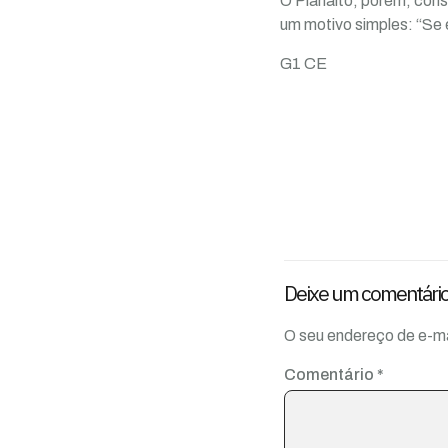
O Planalto, porém, cons
um motivo simples: “Se 
G1 CE
Deixe um comentári
O seu endereço de e-ma
Comentário
*