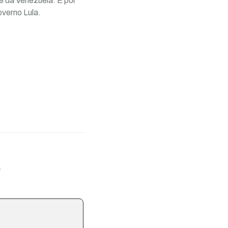
te da Venezuela. E por
overno Lula.
*