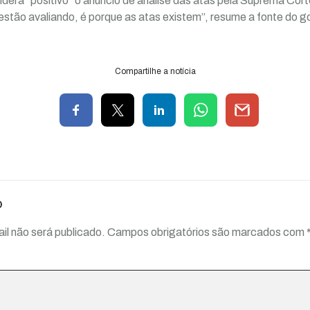
idera “positivo” o anúncio de análise das atas pela Suprema Cor
estão avaliando, é porque as atas existem”, resume a fonte do g
Compartilhe a notícia
o
il não será publicado.
Campos obrigatórios são marcados com