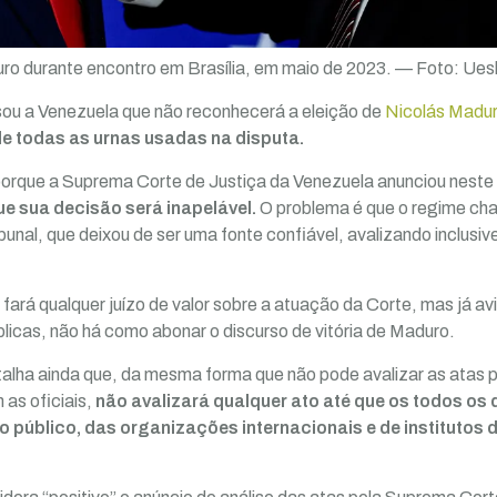
ro durante encontro em Brasília, em maio de 2023. — Foto: Ues
isou a Venezuela que não reconhecerá a eleição de
Nicolás Madu
e todas as urnas usadas na disputa.
porque a Suprema Corte de Justiça da Venezuela anunciou neste
ue sua decisão será inapelável.
O problema é que o regime chav
unal, que deixou de ser uma fonte confiável, avalizando inclusiv
 fará qualquer juízo de valor sobre a atuação da Corte, mas já a
licas, não há como abonar o discurso de vitória de Maduro.
talha ainda que, da mesma forma que não pode avalizar as atas 
 as oficiais,
não avalizará qualquer ato até que os todos o
o público, das organizações internacionais e de institutos 