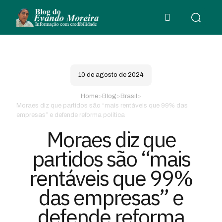
10 de agosto de 2024
Home
>
Blog
>
Brasil
>
Moraes diz que partidos são “mais rentáveis que 99% das
empresas” e defende reforma política
Moraes diz que
partidos são “mais
rentáveis que 99%
das empresas” e
defende reforma