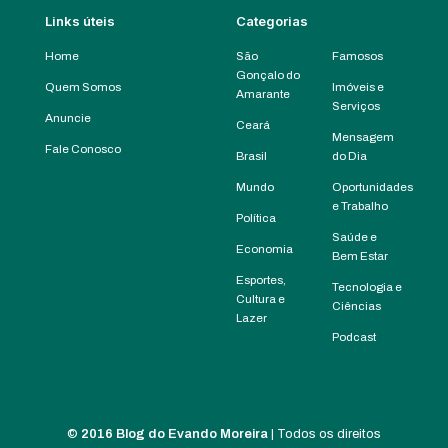
Links úteis
Categorias
Home
São
Famosos
Gonçalo do
Quem Somos
Imóveis e
Amarante
Serviços
Anuncie
Ceará
Mensagem
Fale Conosco
Brasil
do Dia
Mundo
Oportunidades
e Trabalho
Política
Saúde e
Economia
Bem Estar
Esportes,
Tecnologia e
Cultura e
Ciências
Lazer
Podcast
©
2016 Blog do Evando Moreira
| Todos os direitos