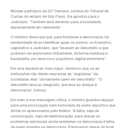
Moraes participou da 22ª Semana Jurídica do Tribunal de
Contas do estado de São Paulo. Ele apontou para o
Judiciário. “Também está devendo para a sociedade,
especialmente em celeridade.”
O ministro disse que que, para fortalecer a democracia, há
necessidade de se identificar quais os pontos, no Executivo,
Legislativo e Judiciário, que “levaram ao descrédito e que
puderam ser explorados ilicitamente, de forma maldosa e
fraudulenta, por esse novo populismo digital extremista”.
Em uma espécie de ‘mea culpa’, observou que, se as
instituições não derem respostas às “angústias” da
sociedade, elas “obviamente caem em descrédito”. “O
descrédito leva ao desgosto, que leva ao ataque à
democracia”, indicou.
Em meio à sua mensagem crítica, o ministro guardou espaço
para uma provocação bem humorada de cunho esportivo que
divide os apaixonados pelo futebol. “A falha, seja de
comunicação, seja de reestruturação, para atacar os
problemas estruturais ainda existentes na democracia é falha
de quem acredita na democracia. Precisamos deixar de fazer