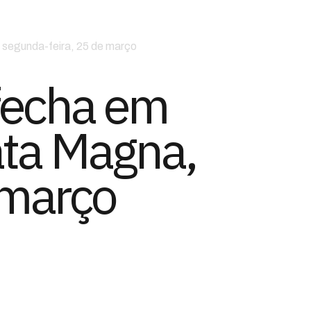
, segunda-feira, 25 de março
 fecha em
ata Magna,
 março