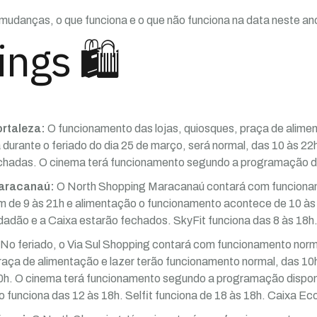
s mudanças, o que funciona e o que não funciona na data neste an
ngs 🛍️
ortaleza:
O funcionamento das lojas, quiosques, praça de alimen
durante o feriado do dia 25 de março, será normal, das 10 às 22h
chadas. O cinema terá funcionamento segundo a programação dis
Maracanaú:
O North Shopping Maracanaú contará com funcionam
m de 9 às 21h e alimentação o funcionamento acontece de 10 às
adão e a Caixa estarão fechados. SkyFit funciona das 8 às 18h
No feriado, o Via Sul Shopping contará com funcionamento nor
raça de alimentação e lazer terão funcionamento normal, das 10h
0h. O cinema terá funcionamento segundo a programação disponib
ro funciona das 12 às 18h. Selfit funciona de 18 às 18h. Caixa 