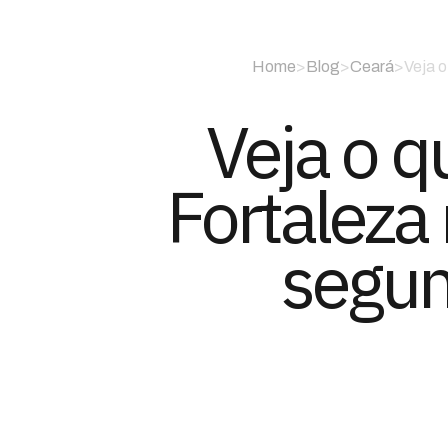
Home
>
Blog
>
Ceará
>
Veja o
Veja o q
Fortaleza
segun