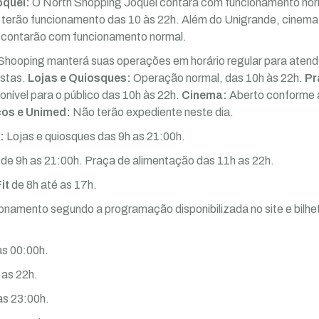
óquei:
O North Shopping Jóquei contará com funcionamento norm
 terão funcionamento das 10 às 22h. Além do Unigrande, cinema, 
contarão com funcionamento normal.
Shooping manterá suas operações em horário regular para atend
istas.
Lojas e Quiosques:
Operação normal, das 10h às 22h.
Pr
onível para o público das 10h às 22h.
Cinema:
Aberto conforme
os e Unimed:
Não terão expediente neste dia.
o:
Lojas e quiosques das 9h as 21:00h.
de 9h as 21:00h. Praça de alimentação das 11h as 22h.
it
de 8h até as 17h.
onamento segundo a programação disponibilizada no site e bilhet
as 00:00h.
 as 22h.
as 23:00h.