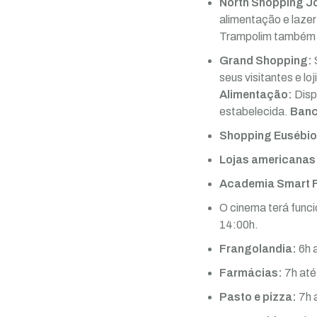
North Shopping J
alimentação e lazer
Trampolim também 
Grand Shopping:
seus visitantes e loj
Alimentação:
Disp
estabelecida.
Banc
Shopping Eusébi
Lojas americanas
Academia Smart F
O cinema terá funci
14:00h.
Frangolandia:
6h 
Farmácias:
7h até
Pasto e pizza:
7h 