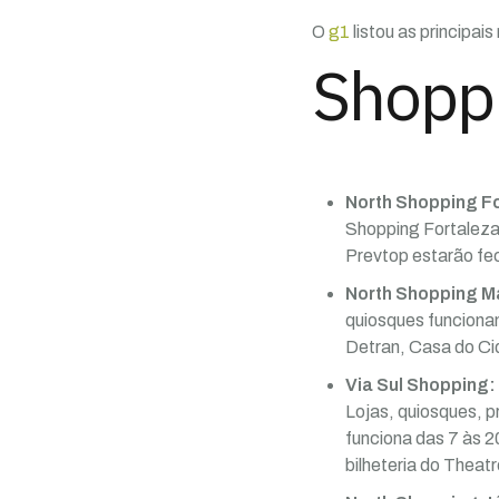
O
g1
listou as principai
Shoppi
North Shopping F
Shopping Fortaleza 
Prevtop estarão fe
North Shopping 
quiosques funciona
Detran, Casa do Cid
Via Sul Shopping:
Lojas, quiosques, p
funciona das 7 às 2
bilheteria do Theat