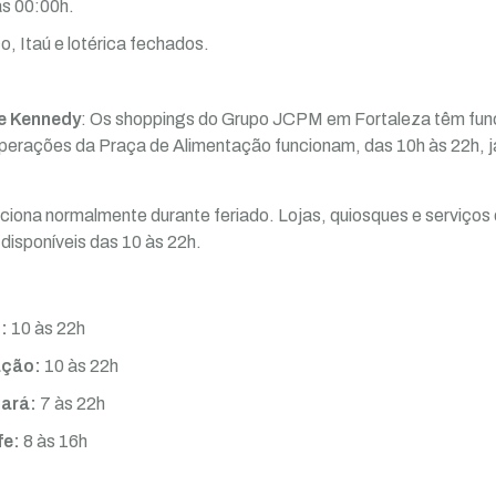
as 00:00h.
, Itaú e lotérica fechados.
e Kennedy
: Os shoppings do Grupo JCPM em Fortaleza têm fun
operações da Praça de Alimentação funcionam, das 10h às 22h, j
ciona normalmente durante feriado. Lojas, quiosques e serviços
disponíveis das 10 às 22h.
:
10 às 22h
ação:
10 às 22h
ará:
7 às 22h
fe:
8 às 16h