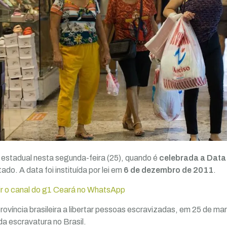
estadual nesta segunda-feira (25), quando é
celebrada a Dat
ado. A data foi instituída por lei em
6 de dezembro de 2011
.
ir o canal do g1 Ceará no WhatsApp
província brasileira a libertar pessoas escravizadas, em 25 de m
da escravatura no Brasil.