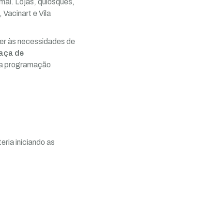
al. Lojas, quiosques,
Vacinart e Vila
er às necessidades de
aça de
 a programação
eria iniciando as