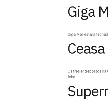
Giga Ma
Giga Mall estará fecha
Ceasa 
Os três entrepostos da
feira.
Super