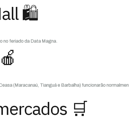
ll 🛍️
do no feriado da Data Magna.
🍎
 Ceasa (Maracanaú, Tianguá e Barbalha) funcionarão normalmen
mercados 🛒