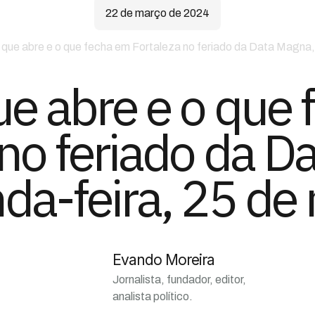
22 de março de 2024
 que abre e o que fecha em Fortaleza no feriado da Data Magna
ue abre e o que
 no feriado da D
da-feira, 25 de
Evando Moreira
Jornalista, fundador, editor,
analista político.