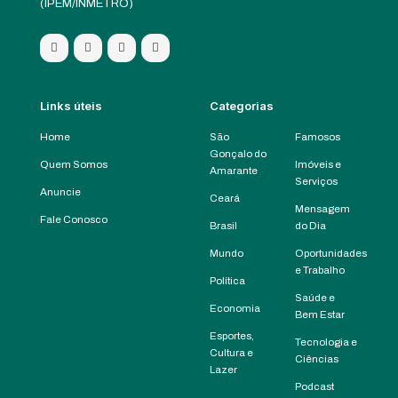
(IPEM/INMETRO)
Links úteis
Categorias
Home
São
Famosos
Gonçalo do
Quem Somos
Imóveis e
Amarante
Serviços
Anuncie
Ceará
Mensagem
Fale Conosco
Brasil
do Dia
Mundo
Oportunidades
e Trabalho
Política
Saúde e
Economia
Bem Estar
Esportes,
Tecnologia e
Cultura e
Ciências
Lazer
Podcast