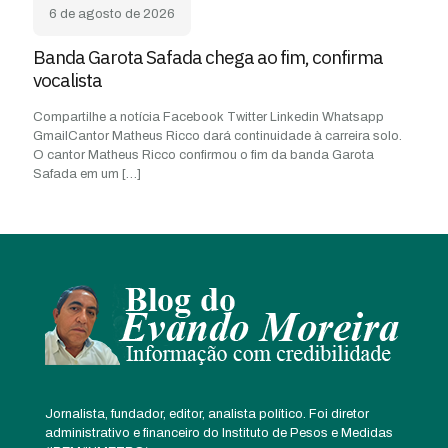
6 de agosto de 2026
Banda Garota Safada chega ao fim, confirma
vocalista
Compartilhe a notícia Facebook Twitter Linkedin Whatsapp
GmailCantor Matheus Ricco dará continuidade à carreira solo.
O cantor Matheus Ricco confirmou o fim da banda Garota
Safada em um
[…]
Jornalista, fundador, editor, analista político. Foi diretor
administrativo e financeiro do Instituto de Pesos e Medidas