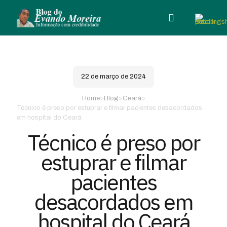
22 de março de 2024
Home
>
Blog
>
Ceará
>
Técnico é preso por estuprar e filmar pacientes desacordados
em hospital do Ceará
Técnico é preso por
estuprar e filmar
pacientes
desacordados em
hospital do Ceará