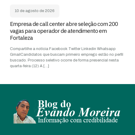
10 de agosto de 2026
Empresa de call center abre seleção com 200
vagas para operador de atendimento em
Fortaleza
Compartilhe a notícia Facebook Twitter Linkedin Whatsapp
GmailCandidatos que buscam primeiro emprego estão no perfil
buscado. Processo seletivo ocorre de forma presencial nesta
quarta-feira (12) A
[…]