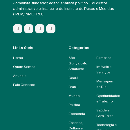
Jornalista, fundador, editor, analista político. Foi diretor
administrativo e financeiro do Instituto de Pesos e Medidas
(IPEM/INMETRO)
Links úteis
Categorias
Home
São
Famosos
Gonçalo do
Quem Somos
Imóveis e
Amarante
Serviços
Anuncie
Ceará
Mensagem
Fale Conosco
Brasil
do Dia
Mundo
Oportunidades
e Trabalho
Política
Saúde e
Economia
Bem Estar
Esportes,
Tecnologia e
Cultura e