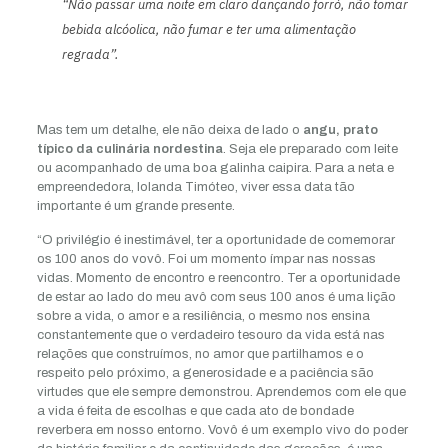
“Não passar uma noite em claro dançando forró, não tomar
bebida alcóolica, não fumar e ter uma alimentação
regrada”.
Mas tem um detalhe, ele não deixa de lado o
angu, prato
típico da culinária nordestina
. Seja ele preparado com leite
ou acompanhado de uma boa galinha caipira. Para a neta e
empreendedora, Iolanda Timóteo, viver essa data tão
importante é um grande presente.
“O privilégio é inestimável, ter a oportunidade de comemorar
os 100 anos do vovô. Foi um momento ímpar nas nossas
vidas. Momento de encontro e reencontro. Ter a oportunidade
de estar ao lado do meu avô com seus 100 anos é uma lição
sobre a vida, o amor e a resiliência, o mesmo nos ensina
constantemente que o verdadeiro tesouro da vida está nas
relações que construímos, no amor que partilhamos e o
respeito pelo próximo, a generosidade e a paciência são
virtudes que ele sempre demonstrou. Aprendemos com ele que
a vida é feita de escolhas e que cada ato de bondade
reverbera em nosso entorno. Vovô é um exemplo vivo do poder