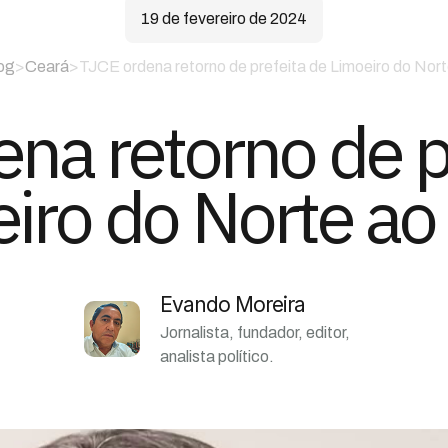
19 de fevereiro de 2024
og
>
Ceará
>
TJCE ordena retorno de prefeita de Limoeiro do Nor
na retorno de p
iro do Norte ao
Evando Moreira
Jornalista, fundador, editor,
analista político.