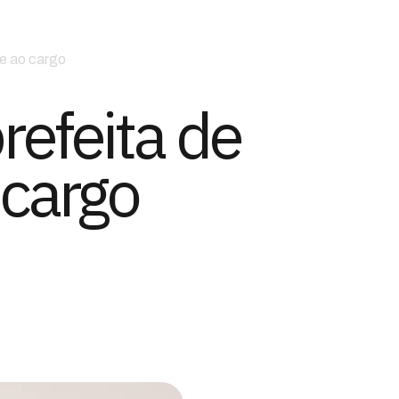
te ao cargo
refeita de
 cargo