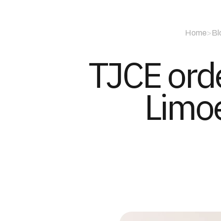
Home
>
Bl
TJCE orde
Limoe