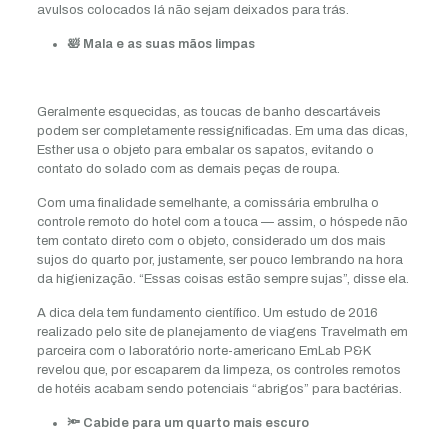
avulsos colocados lá não sejam deixados para trás.
🛀 Mala e as suas mãos limpas
Geralmente esquecidas, as toucas de banho descartáveis
podem ser completamente ressignificadas. Em uma das dicas,
Esther usa o objeto para embalar os sapatos, evitando o
contato do solado com as demais peças de roupa.
Com uma finalidade semelhante, a comissária embrulha o
controle remoto do hotel com a touca — assim, o hóspede não
tem contato direto com o objeto, considerado um dos mais
sujos do quarto por, justamente, ser pouco lembrando na hora
da higienização. “Essas coisas estão sempre sujas”, disse ela.
A dica dela tem fundamento científico. Um estudo de 2016
realizado pelo site de planejamento de viagens Travelmath em
parceira com o laboratório norte-americano EmLab P&K
revelou que, por escaparem da limpeza, os controles remotos
de hotéis acabam sendo potenciais “abrigos” para bactérias.
🔦 Cabide para um quarto mais escuro