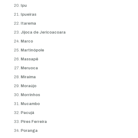
Ipu
Ipueiras
Itarema
Jijoca de Jericoacoara
Marco
Martinópole
Massapê
Meruoca
Miraíma
Moraújo
Morrinhos
Mucambo
Pacujá
Pires Ferreira
Poranga