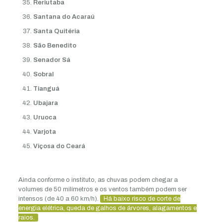
Reriutaba
Santana do Acaraú
Santa Quitéria
São Benedito
Senador Sá
Sobral
Tianguá
Ubajara
Uruoca
Varjota
Viçosa do Ceará
Ainda conforme o instituto, as chuvas podem chegar a
volumes de 50 milímetros e os ventos também podem ser
intensos (de 40 a 60 km/h).
Há baixo risco de corte de
energia elétrica, queda de galhos de árvores, alagamentos e
raios.