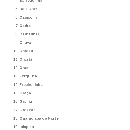
Barroquinha
Bela Cruz
Camocim
Cariré
Carnaubal
Chaval
Coreaú
Croatá
Cruz
Forquilha
Frecheirinha
Graça
Granja
Groaíras
Guaraciaba do Norte
Ibiapina