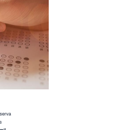
eserva
s