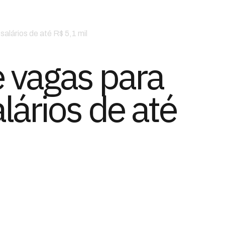
alários de até R$ 5,1 mil
e vagas para
ários de até