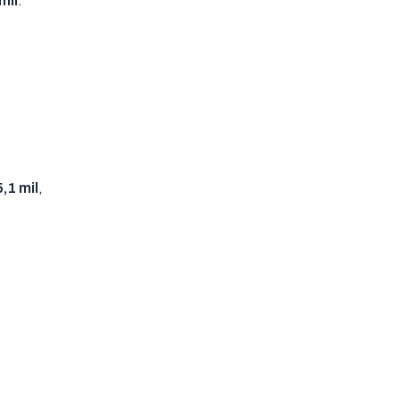
mil
.
,1 mil
,