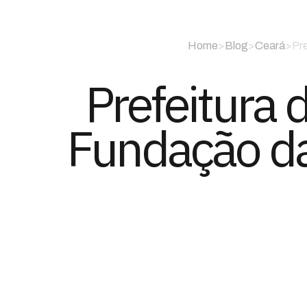
Home
>
Blog
>
Ceará
>
Pre
Prefeitura 
Fundação da