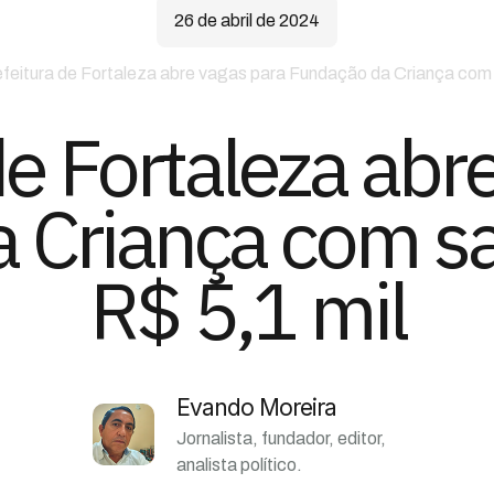
26 de abril de 2024
feitura de Fortaleza abre vagas para Fundação da Criança com s
de Fortaleza abr
 Criança com sal
R$ 5,1 mil
Evando Moreira
Jornalista, fundador, editor,
analista político.