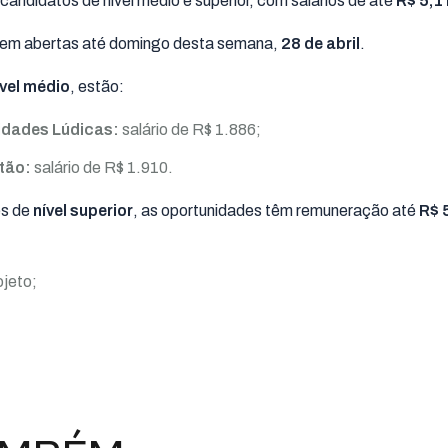
candidatos de nível médio e superior, com salários de até
R$ 5,1 
cem abertas até domingo desta semana,
28 de abril
.
ível médio
, estão:
vidades Lúdicas:
salário de R$ 1.886;
stão:
salário de R$ 1.910.
es de
nível superior
, as oportunidades têm remuneração até
R$ 5
jeto;