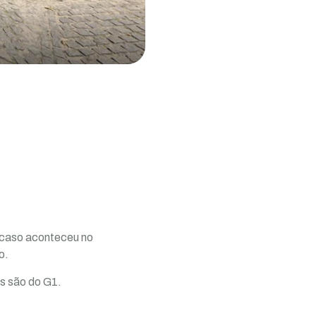
O caso aconteceu no
o.
es são do G1.