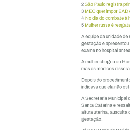
2
São Paulo registra pr
3
MEC quer impor EAD c
4
No dia do combate à h
5
Mulher russa é resga
A equipe da unidade de 
gestação e apresentou c
exame no hospital ante
A mulher chegou ao Hosp
mas os médicos disser
Depois do procedimento
indicava que ela não es
A Secretaria Municipal 
Santa Catarina e ressalt
altura uterina, auscult
gestação.