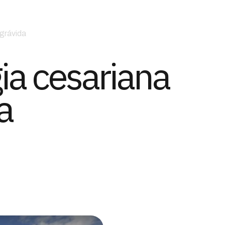
 grávida
ia cesariana
a