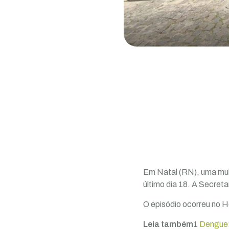
Em Natal (RN), uma mulh
último dia 18. A Secreta
O episódio ocorreu no H
Leia também
1
Dengue: