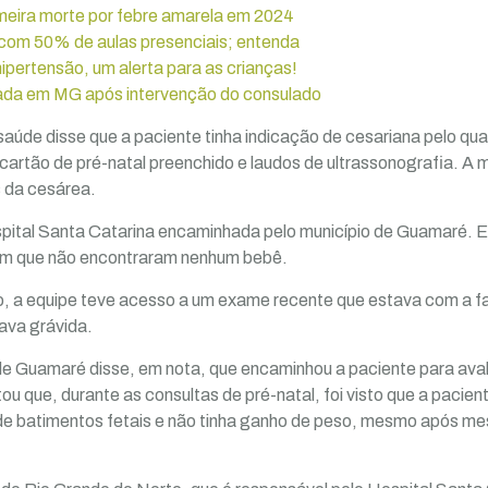
imeira morte por febre amarela em 2024
om 50% de aulas presenciais; entenda
ipertensão, um alerta para as crianças!
tada em MG após intervenção do consulado
saúde disse que a paciente tinha indicação de cesariana pelo qua
artão de pré-natal preenchido e laudos de ultrassonografia. A 
s da cesárea.
ital Santa Catarina encaminhada pelo município de Guamaré. Ela
am que não encontraram nenhum bebê.
, a equipe teve acesso a um exame recente que estava com a fam
tava grávida.
de Guamaré disse, em nota, que encaminhou a paciente para aval
ou que, durante as consultas de pré-natal, foi visto que a pacien
a de batimentos fetais e não tinha ganho de peso, mesmo após m