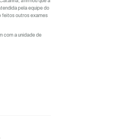
Catarina, afirmou que a
tendida pela equipe do
o feitos outros exames
ém com a unidade de
*