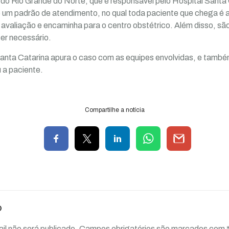
do Rio Grande do Norte, que é responsável pelo Hospital Santa 
 um padrão de atendimento, no qual toda paciente que chega é a
 avaliação e encaminha para o centro obstétrico. Além disso, sã
ser necessário.
Santa Catarina apura o caso com as equipes envolvidas, e tamb
 a paciente.
Compartilhe a notícia
o
il não será publicado.
Campos obrigatórios são marcados com