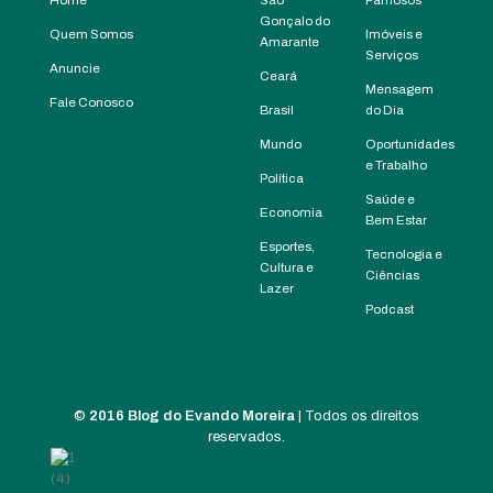
Gonçalo do
Quem Somos
Imóveis e
Amarante
Serviços
Anuncie
Ceará
Mensagem
Fale Conosco
Brasil
do Dia
Mundo
Oportunidades
e Trabalho
Política
Saúde e
Economia
Bem Estar
Esportes,
Tecnologia e
Cultura e
Ciências
Lazer
Podcast
©
2016 Blog do Evando Moreira
| Todos os direitos
reservados.