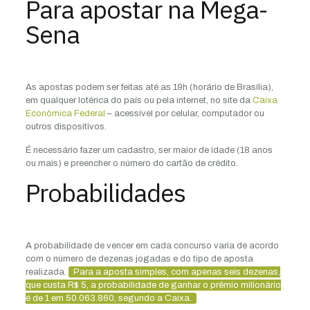
Para apostar na Mega-
Sena
As apostas podem ser feitas até as 19h (horário de Brasília),
em qualquer lotérica do país ou pela internet, no site da
Caixa
Econômica Federal
– acessível por celular, computador ou
outros dispositivos.
É necessário fazer um cadastro, ser maior de idade (18 anos
ou mais) e preencher o número do cartão de crédito.
Probabilidades
A probabilidade de vencer em cada concurso varia de acordo
com o número de dezenas jogadas e do tipo de aposta
realizada.
Para a aposta simples, com apenas seis dezenas,
que custa R$ 5, a probabilidade de ganhar o prêmio milionário
é de 1 em 50.063.860, segundo a Caixa.