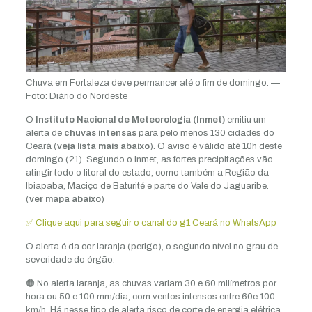
Chuva em Fortaleza deve permancer até o fim de domingo. —
Foto: Diário do Nordeste
O
Instituto Nacional de Meteorologia (Inmet)
emitiu um
alerta de
chuvas intensas
para pelo menos 130 cidades do
Ceará (
veja lista mais abaixo
). O aviso é válido até 10h deste
domingo (21). Segundo o Inmet, as fortes precipitações vão
atingir todo o litoral do estado, como também a Região da
Ibiapaba, Maciço de Baturité e parte do Vale do Jaguaribe.
(
ver mapa abaixo
)
✅ Clique aqui para seguir o canal do g1 Ceará no WhatsApp
O alerta é da cor laranja (perigo), o segundo nível no grau de
severidade do órgão.
🟠 No alerta laranja, as chuvas variam 30 e 60 milímetros por
hora ou 50 e 100 mm/dia, com ventos intensos entre 60e 100
km/h. Há nesse tipo de alerta risco de corte de energia elétrica,