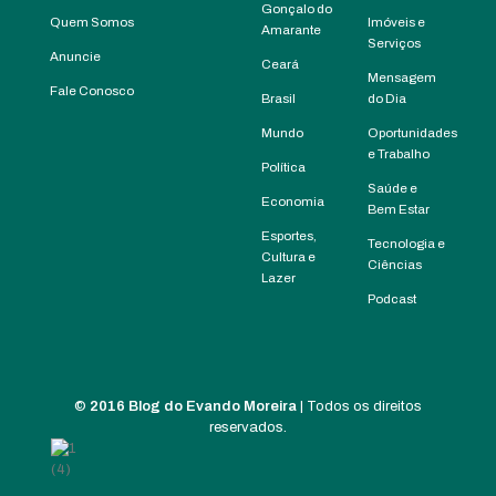
Gonçalo do
Quem Somos
Imóveis e
Amarante
Serviços
Anuncie
Ceará
Mensagem
Fale Conosco
Brasil
do Dia
Mundo
Oportunidades
e Trabalho
Política
Saúde e
Economia
Bem Estar
Esportes,
Tecnologia e
Cultura e
Ciências
Lazer
Podcast
©
2016 Blog do Evando Moreira
| Todos os direitos
reservados.