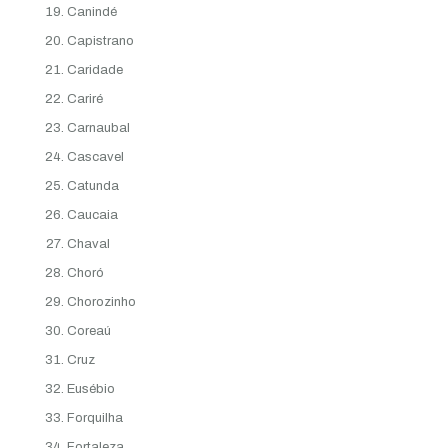
Canindé
Capistrano
Caridade
Cariré
Carnaubal
Cascavel
Catunda
Caucaia
Chaval
Choró
Chorozinho
Coreaú
Cruz
Eusébio
Forquilha
Fortaleza