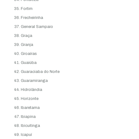
Fortim
Frecheirinha
General Sampaio
Graça
Granja
Groaíras
Guaiúba
Guaraciaba do Norte
Guaramiranga
Hidrolândia
Horizonte
Ibaretama
Ibiapina
Ibicuitinga
Icapuí