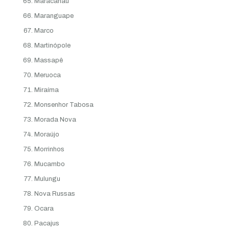
Maracanaú
Maranguape
Marco
Martinópole
Massapê
Meruoca
Miraíma
Monsenhor Tabosa
Morada Nova
Moraújo
Morrinhos
Mucambo
Mulungu
Nova Russas
Ocara
Pacajus