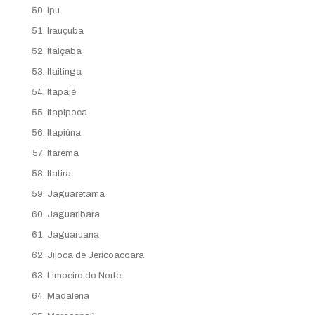
Ipu
Irauçuba
Itaiçaba
Itaitinga
Itapajé
Itapipoca
Itapiúna
Itarema
Itatira
Jaguaretama
Jaguaribara
Jaguaruana
Jijoca de Jericoacoara
Limoeiro do Norte
Madalena