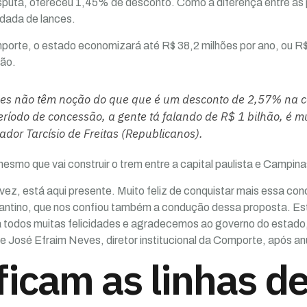
sputa, ofereceu 1,45% de desconto. Como a diferença entre as 
dada de lances.
orte, o estado economizará até R$ 38,2 milhões por ano, ou R$
são.
zes não têm noção do que que é um desconto de 2,57% na 
eríodo de concessão, a gente tá falando de R$ 1 bilhão, é mui
dor Tarcísio de Freitas (
Republicanos
).
mo que vai construir o trem entre a capital paulista e Campinas,
ez, está aqui presente. Muito feliz de conquistar mais essa co
antino, que nos confiou também a condução dessa proposta. Es
 todos muitas felicidades e agradecemos ao governo do estado,
se José Efraim Neves, diretor institucional da Comporte, após an
icam as linhas d