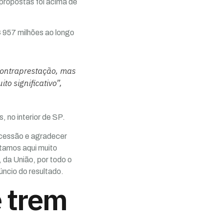
propostas foi acima de
 957 milhões ao longo
contraprestação, mas
to significativo”,
 no interior de SP.
ncessão e agradecer
tamos aqui muito
 da União, por todo o
úncio do resultado.
e trem