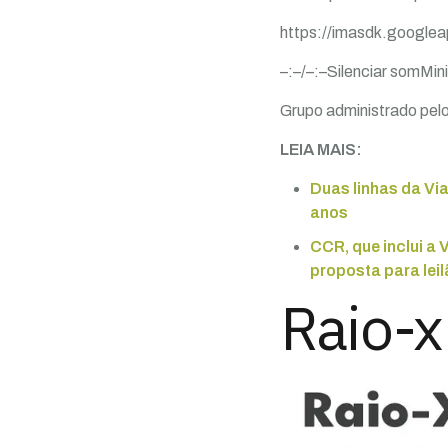
https://imasdk.google
–:–/–:–Silenciar somMin
Grupo administrado pelo
LEIA MAIS:
Duas linhas da Vi
anos
CCR, que inclui a
proposta para leil
Raio-x