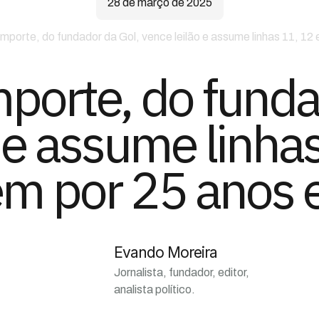
28 de março de 2025
porte, do fundador da Gol, vence leilão e assume linhas 11, 12
orte, do funda
 e assume linha
em por 25 anos
Evando Moreira
Jornalista, fundador, editor,
analista político.