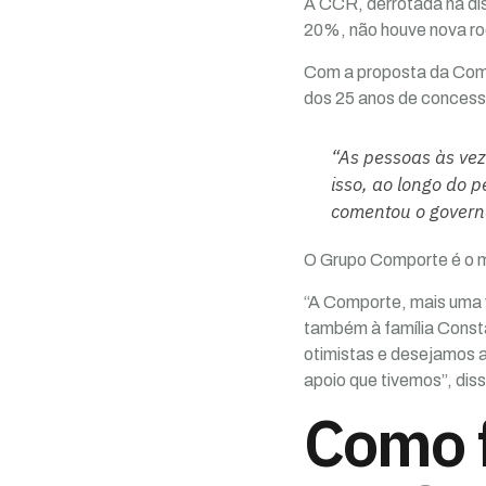
A CCR, derrotada na di
20%, não houve nova ro
Com a proposta da Comp
dos 25 anos de conces
“As pessoas às ve
isso, ao longo do p
comentou o governa
O Grupo Comporte é o mes
“A Comporte, mais uma v
também à família Const
otimistas e desejamos a
apoio que tivemos”, dis
Como f