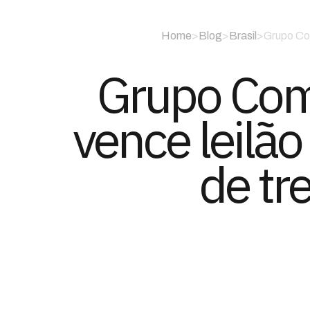
Home
>
Blog
>
Brasil
>
Grupo Com
Grupo Comp
vence leilão
de tr