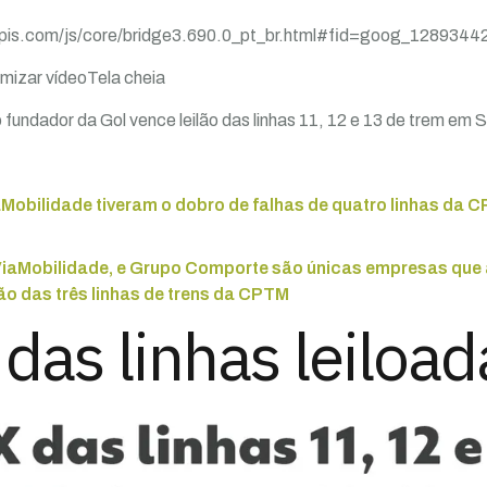
apis.com/js/core/bridge3.690.0_pt_br.html#fid=goog_1289344
imizar vídeoTela cheia
 fundador da Gol vence leilão das linhas 11, 12 e 13 de trem em 
aMobilidade tiveram o dobro de falhas de quatro linhas da 
 ViaMobilidade, e Grupo Comporte são únicas empresas qu
ão das três linhas de trens da CPTM
 das linhas leiload