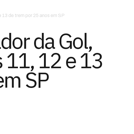
 e 13 de trem por 25 anos em SP
dor da Gol,
s 11, 12 e 13
 em SP