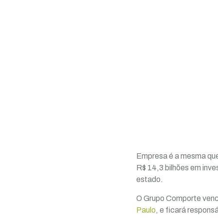
Empresa é a mesma que v
R$ 14,3 bilhões em inve
estado.
O Grupo Comporte venceu
Paulo
, e ficará respons