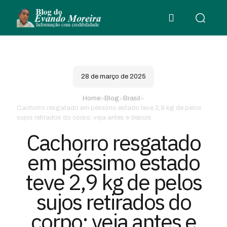
28 de março de 2025
Home
>
Blog
>
Brasil
>
Cachorro resgatado em péssimo estado teve 2,9 kg de pelos
sujos retirados do corpo; veja antes e depois
Cachorro resgatado
em péssimo estado
teve 2,9 kg de pelos
sujos retirados do
corpo; veja antes e