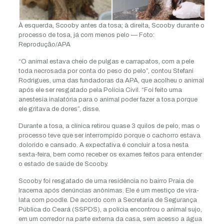
À esquerda, Scooby antes da tosa; à direita, Scooby durante o
processo de tosa, já com menos pelo — Foto:
Reprodução/APA
“O animal estava cheio de pulgas e carrapatos, com a pele
toda necrosada por conta do peso do pelo”, contou Stefani
Rodrigues, uma das fundadoras da APA, que acolheu o animal
após ele ser resgatado pela Polícia Civil. “Foi feito uma
anestesia inalatória para o animal poder fazer a tosa porque
ele gritava de dores”, disse.
Durante a tosa, a clínica retirou quase 3 quilos de pelo, mas o
processo teve que ser interrompido porque o cachorro estava
dolorido e cansado. A expectativa é concluir a tosa nesta
sexta-feira, bem como receber os exames feitos para entender
o estado de saúde de Scooby.
Scooby foi resgatado de uma residência no bairro Praia de
Iracema após denúncias anônimas. Ele é um mestiço de vira-
lata com poodle. De acordo com a Secretaria de Segurança
Pública do Ceará (SSPDS), a polícia encontrou o animal sujo,
em um corredor na parte externa da casa, sem acesso a água