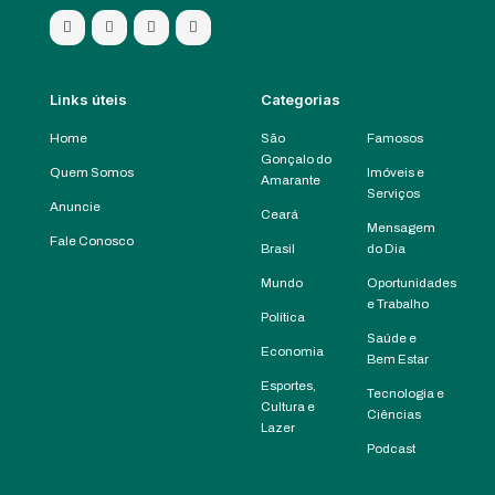
Links úteis
Categorias
Home
São
Famosos
Gonçalo do
Quem Somos
Imóveis e
Amarante
Serviços
Anuncie
Ceará
Mensagem
Fale Conosco
Brasil
do Dia
Mundo
Oportunidades
e Trabalho
Política
Saúde e
Economia
Bem Estar
Esportes,
Tecnologia e
Cultura e
Ciências
Lazer
Podcast