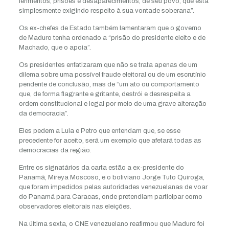
ferimentos, prisões e desaparecimentos, de seu povo, que está
simplesmente exigindo respeito à sua vontade soberana”.
Os ex-chefes de Estado também lamentaram que o governo
de Maduro tenha ordenado a “prisão do presidente eleito e de
Machado, que o apoia”.
Os presidentes enfatizaram que não se trata apenas de um
dilema sobre uma possível fraude eleitoral ou de um escrutínio
pendente de conclusão, mas de “um ato ou comportamento
que, de forma flagrante e gritante, destrói e desrespeita a
ordem constitucional e legal por meio de uma grave alteração
da democracia”.
Eles pedem a Lula e Petro que entendam que, se esse
precedente for aceito, será um exemplo que afetará todas as
democracias da região.
Entre os signatários da carta estão a ex-presidente do
Panamá, Mireya Moscoso, e o boliviano Jorge Tuto Quiroga,
que foram impedidos pelas autoridades venezuelanas de voar
do Panamá para Caracas, onde pretendiam participar como
observadores eleitorais nas eleições.
Na última sexta, o CNE venezuelano reafirmou que Maduro foi