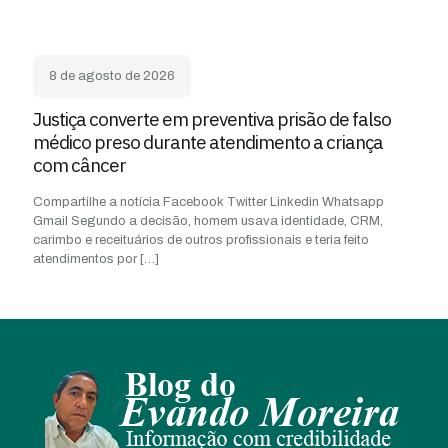
8 de agosto de 2026
Justiça converte em preventiva prisão de falso
médico preso durante atendimento a criança
com câncer
Compartilhe a notícia Facebook Twitter Linkedin Whatsapp
Gmail Segundo a decisão, homem usava identidade, CRM,
carimbo e receituários de outros profissionais e teria feito
atendimentos por
[…]