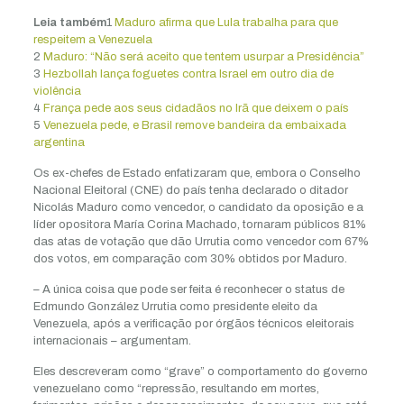
Leia também
1
Maduro afirma que Lula trabalha para que
respeitem a Venezuela
2
Maduro: “Não será aceito que tentem usurpar a Presidência”
3
Hezbollah lança foguetes contra Israel em outro dia de
violência
4
França pede aos seus cidadãos no Irã que deixem o país
5
Venezuela pede, e Brasil remove bandeira da embaixada
argentina
Os ex-chefes de Estado enfatizaram que, embora o Conselho
Nacional Eleitoral (CNE) do país tenha declarado o ditador
Nicolás Maduro como vencedor, o candidato da oposição e a
líder opositora María Corina Machado, tornaram públicos 81%
das atas de votação que dão Urrutia como vencedor com 67%
dos votos, em comparação com 30% obtidos por Maduro.
– A única coisa que pode ser feita é reconhecer o status de
Edmundo González Urrutia como presidente eleito da
Venezuela, após a verificação por órgãos técnicos eleitorais
internacionais – argumentam.
Eles descreveram como “grave” o comportamento do governo
venezuelano como “repressão, resultando em mortes,