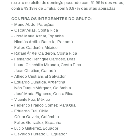
reeleito no pleito de domingo passado com 51,95% dos votos,
contra 43,18% de Urrutia, com 96,87% das atas apuradas.
CONFIRA OS INTEGRANTES DO GRUPO:
– Mario Abdo, Paraguai
– Oscar Arias, Costa Rica
– José María Aznar, Espanha
– Nicolás Ardito-Barletta, Panamá
– Felipe Calderón, México
– Rafael Ángel Calderón, Costa Rica
– Fernando Henrique Cardoso, Brasil
– Laura Chinchilla Miranda, Costa Rica
– Jean Chrétien, Canadá
– Alfredo Cristiani, El Salvador
– Eduardo Duhalde, Argentina
– Iván Duque Márquez, Colômbia
– José María Figueres, Costa Rica
– Vicente Fox, México
– Federico Franco Gómez, Paraguai
– Eduardo Frei, Chile
– César Gaviria, Colômbia
– Felipe González, Espanha
– Lucio Gutiérrez, Equador
– Osvaldo Hurtado L., Equador