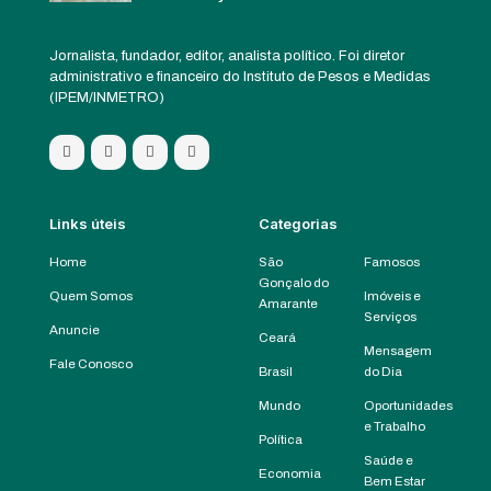
Jornalista, fundador, editor, analista político. Foi diretor
administrativo e financeiro do Instituto de Pesos e Medidas
(IPEM/INMETRO)
Links úteis
Categorias
Home
São
Famosos
Gonçalo do
Quem Somos
Imóveis e
Amarante
Serviços
Anuncie
Ceará
Mensagem
Fale Conosco
Brasil
do Dia
Mundo
Oportunidades
e Trabalho
Política
Saúde e
Economia
Bem Estar