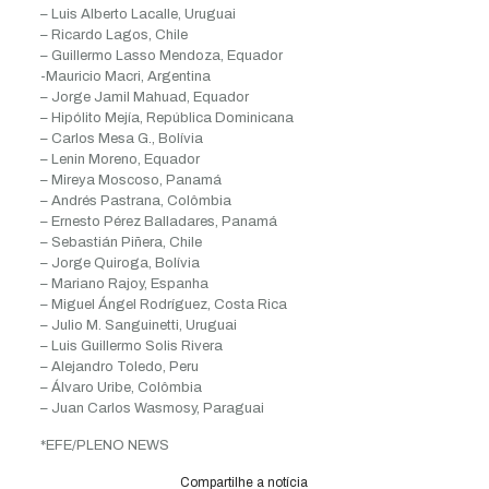
– Luis Alberto Lacalle, Uruguai
– Ricardo Lagos, Chile
– Guillermo Lasso Mendoza, Equador
-Mauricio Macri, Argentina
– Jorge Jamil Mahuad, Equador
– Hipólito Mejía, República Dominicana
– Carlos Mesa G., Bolívia
– Lenin Moreno, Equador
– Mireya Moscoso, Panamá
– Andrés Pastrana, Colômbia
– Ernesto Pérez Balladares, Panamá
– Sebastián Piñera, Chile
– Jorge Quiroga, Bolívia
– Mariano Rajoy, Espanha
– Miguel Ángel Rodríguez, Costa Rica
– Julio M. Sanguinetti, Uruguai
– Luis Guillermo Solis Rivera
– Alejandro Toledo, Peru
– Álvaro Uribe, Colômbia
– Juan Carlos Wasmosy, Paraguai
*EFE/PLENO NEWS
Compartilhe a notícia