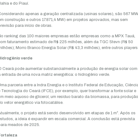
ahia e do Piauí.
Considerando apenas a geração centralizada (usinas solares), são 567 M
em construção e outros 17.871,4 MW) em projetos aprovados, mas sem
revisão para início de obras.
No ranking das 100 maiores empresas estão empresas como a MPX Tauá,
com faturamento estimado de R$ 225 milhões, além da TGC Stevn (R$ 50
ilhões); Morro Branco Energia Solar (R$ 43,3 milhões), entre outros players
Hidrogênio verde
O Ceará pode aumentar substancialmente a produção de energia solar com
 entrada de uma nova matriz energética: o hidrogênio verde.
ma parceria entre a Indra Energia e o Instituto Federal de Educação, Ciênci
 Tecnologia do Ceará (IFCE), por exemplo, quer transformar a fonte solar e
um meio aquoso de glicerol, um resíduo barato da biomassa, para produçã
o vetor energético via fotocatálise.
tualmente, o projeto está sendo desenvolvido em etapas de 1 m². Após os
studos, a ideia é expandir em escala comercial. A conclusão está prevista
para meados de 2025.
Fortaleza