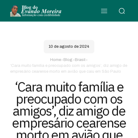
10 de agosto de 2024
Home
>
Blog
>
Brasil
>
‘Cara muito família e preocupado com os amigos’, diz amigo de
empresário cearense morto em avião que caiu em São Paulo
‘Cara muito família e
preocupado com os
amigos’, diz amigo de
empresário cearense
morto em avião que