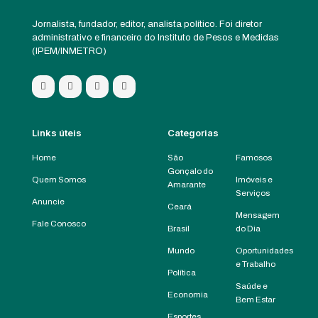
Jornalista, fundador, editor, analista político. Foi diretor
administrativo e financeiro do Instituto de Pesos e Medidas
(IPEM/INMETRO)
Links úteis
Categorias
Home
São
Famosos
Gonçalo do
Quem Somos
Imóveis e
Amarante
Serviços
Anuncie
Ceará
Mensagem
Fale Conosco
Brasil
do Dia
Mundo
Oportunidades
e Trabalho
Política
Saúde e
Economia
Bem Estar
Esportes,