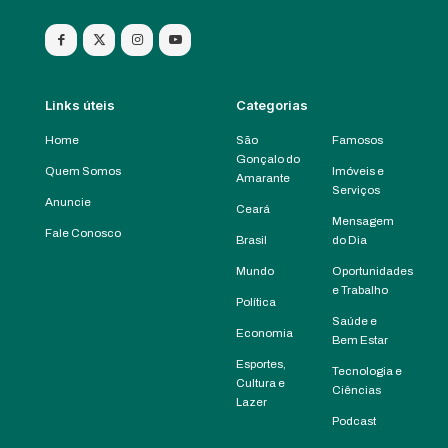
Links úteis
Categorias
Home
São
Famosos
Gonçalo do
Quem Somos
Imóveis e
Amarante
Serviços
Anuncie
Ceará
Mensagem
Fale Conosco
Brasil
do Dia
Mundo
Oportunidades
e Trabalho
Política
Saúde e
Economia
Bem Estar
Esportes,
Tecnologia e
Cultura e
Ciências
Lazer
Podcast