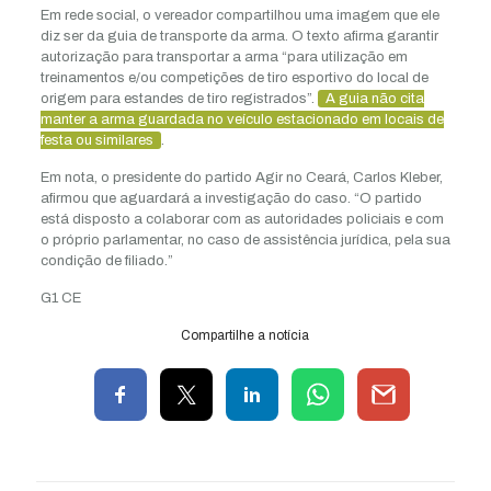
Em rede social, o vereador compartilhou uma imagem que ele
diz ser da guia de transporte da arma. O texto afirma garantir
autorização para transportar a arma “para utilização em
treinamentos e/ou competições de tiro esportivo do local de
origem para estandes de tiro registrados”.
A guia não cita
manter a arma guardada no veículo estacionado em locais de
festa ou similares
.
Em nota, o presidente do partido Agir no Ceará, Carlos Kleber,
afirmou que aguardará a investigação do caso. “O partido
está disposto a colaborar com as autoridades policiais e com
o próprio parlamentar, no caso de assistência jurídica, pela sua
condição de filiado.”
G1 CE
Compartilhe a notícia