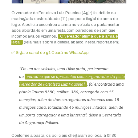
O vereador de Fortaleza Luiz Paupina (Agir) foi detido na
madrugada deste sábado (11) por porte ilegal de arma de
fogo. A polícia encontrou a arma no veículo do parlamentar
após abordá-lo em uma festa com paredões de som que
incomodava os vizinhos.
O vereador afirma que a arma é
legal
(leia mais sobre a defesa abaixo, nesta reportagem).
✅ Siga o canal do g1 Ceará no WhatsApp
“Em um dos veículos, uma Hilux preta, pertencente
ao
indivíduo que se apresentou como organizador da festa
[vereador de Fortaleza Luiz Paupina]
, foi encontrada uma
pistola Taurus 838C, calibre .380, carregada com 15
munições, além de dois carregadores adicionais com 15
munições cada, totalizando 45 munições intactas, além de
um porta-carregador e uma lanterna”, disse a Secretaria
da Segurança Pública.
Conforme a pasta, os policiais chegaram ao local à 0h30