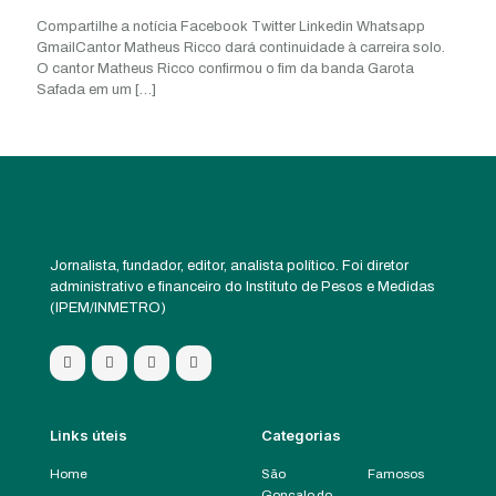
Compartilhe a notícia Facebook Twitter Linkedin Whatsapp
GmailCantor Matheus Ricco dará continuidade à carreira solo.
O cantor Matheus Ricco confirmou o fim da banda Garota
Safada em um
[…]
Jornalista, fundador, editor, analista político. Foi diretor
administrativo e financeiro do Instituto de Pesos e Medidas
(IPEM/INMETRO)
Links úteis
Categorias
Home
São
Famosos
Gonçalo do