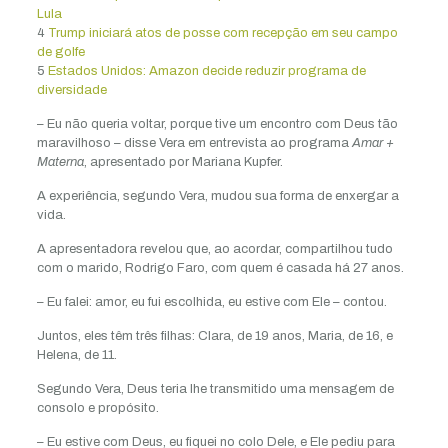
Lula
4
Trump iniciará atos de posse com recepção em seu campo
de golfe
5
Estados Unidos: Amazon decide reduzir programa de
diversidade
– Eu não queria voltar, porque tive um encontro com Deus tão
maravilhoso – disse Vera em entrevista ao programa
Amar +
Materna
, apresentado por Mariana Kupfer.
A experiência, segundo Vera, mudou sua forma de enxergar a
vida.
A apresentadora revelou que, ao acordar, compartilhou tudo
com o marido, Rodrigo Faro, com quem é casada há 27 anos.
– Eu falei: amor, eu fui escolhida, eu estive com Ele – contou.
Juntos, eles têm três filhas: Clara, de 19 anos, Maria, de 16, e
Helena, de 11.
Segundo Vera, Deus teria lhe transmitido uma mensagem de
consolo e propósito.
– Eu estive com Deus, eu fiquei no colo Dele, e Ele pediu para