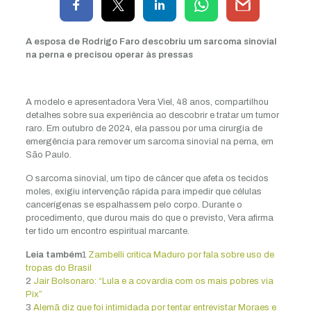
A esposa de Rodrigo Faro descobriu um sarcoma sinovial
na perna e precisou operar às pressas
A modelo e apresentadora Vera Viel, 48 anos, compartilhou
detalhes sobre sua experiência ao descobrir e tratar um tumor
raro. Em outubro de 2024, ela passou por uma cirurgia de
emergência para remover um sarcoma sinovial na perna, em
São Paulo.
O sarcoma sinovial, um tipo de câncer que afeta os tecidos
moles, exigiu intervenção rápida para impedir que células
cancerígenas se espalhassem pelo corpo. Durante o
procedimento, que durou mais do que o previsto, Vera afirma
ter tido um encontro espiritual marcante.
Leia também
1
Zambelli critica Maduro por fala sobre uso de
tropas do Brasil
2
Jair Bolsonaro: “Lula e a covardia com os mais pobres via
Pix”
3
Alemã diz que foi intimidada por tentar entrevistar Moraes e