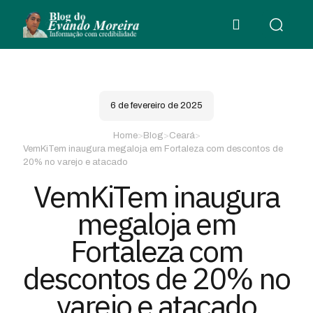
6 de fevereiro de 2025
Home
>
Blog
>
Ceará
>
VemKiTem inaugura megaloja em Fortaleza com descontos de
20% no varejo e atacado
VemKiTem inaugura
megaloja em
Fortaleza com
descontos de 20% no
varejo e atacado