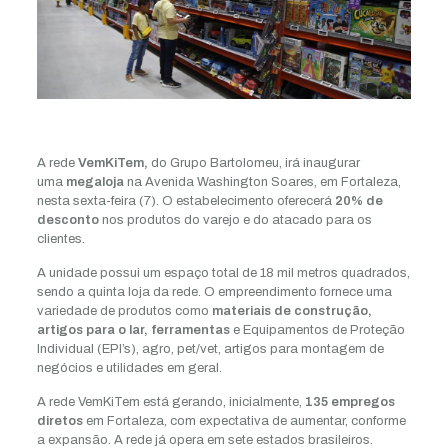
A rede
VemKiTem,
do Grupo Bartolomeu, irá inaugurar
uma
megaloja
na Avenida Washington Soares, em Fortaleza,
nesta sexta-feira (7). O estabelecimento oferecerá
20% de
desconto
nos produtos do varejo e do atacado para os
clientes.
A unidade possui um espaço total de 18 mil metros quadrados,
sendo a quinta loja da rede. O empreendimento fornece uma
variedade de produtos como
materiais de construção,
artigos para o lar, ferramentas
e Equipamentos de Proteção
Individual (EPI’s), agro, pet/vet, artigos para montagem de
negócios e utilidades em geral.
A rede VemKiTem está gerando, inicialmente,
135 empregos
diretos
em Fortaleza, com expectativa de aumentar, conforme
a expansão. A rede já opera em sete estados brasileiros.