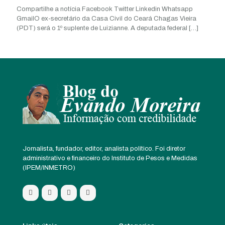
Compartilhe a notícia Facebook Twitter Linkedin Whatsapp
GmailO ex-secretário da Casa Civil do Ceará Chagas Vieira
(PDT) será o 1º suplente de Luizianne. A deputada federal
[…]
Jornalista, fundador, editor, analista político. Foi diretor
administrativo e financeiro do Instituto de Pesos e Medidas
(IPEM/INMETRO)