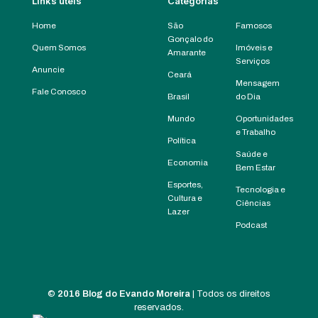
Links úteis
Categorias
Home
São
Famosos
Gonçalo do
Quem Somos
Imóveis e
Amarante
Serviços
Anuncie
Ceará
Mensagem
Fale Conosco
Brasil
do Dia
Mundo
Oportunidades
e Trabalho
Política
Saúde e
Economia
Bem Estar
Esportes,
Tecnologia e
Cultura e
Ciências
Lazer
Podcast
©
2016 Blog do Evando Moreira
| Todos os direitos
reservados.