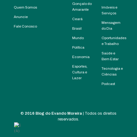
Gonçalo do
Quem Somos
Imóveis e
Amarante
Serviços
Anuncie
Ceará
Mensagem
Fale Conosco
Brasil
do Dia
Mundo
Oportunidades
e Trabalho
Política
Saúde e
Economia
Bem Estar
Esportes,
Tecnologia e
Cultura e
Ciências
Lazer
Podcast
©
2016 Blog do Evando Moreira
| Todos os direitos
reservados.