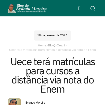
18 de janeiro de 2024
Home
>
Blog
>
Ceará
>
Uece terá matrículas para cursos a distância via nota do Enem
Uece terá matrículas
para cursos a
distância via nota do
Enem
Evando Moreira