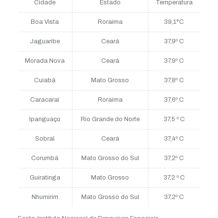
Cidade
Estado
Temperatura
Boa Vista
Roraima
39,1°C
Jaguaribe
Ceará
37,9º C
Morada Nova
Ceará
37,9º C
Cuiabá
Mato Grosso
37,8º C
Caracaraí
Roraima
37,6º C
Ipanguaçú
Rio Grande do Norte
37,5 º C
Sobral
Ceará
37,4º C
Corumbá
Mato Grosso do Sul
37,2º C
Guiratinga
Mato Grosso
37,2 º C
Nhumirim
Mato Grosso do Sul
37,2º C