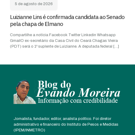
5 de agosto de 2026
Luizianne Lins é confirmada candidata ao Senado
pela chapa de Elmano
Compartilhe a notícia Facebook Twitter Linkedin Whatsapp
GmailO ex-secretário da Casa Civil do Ceará Chagas Vieira
(PDT) será o 1º suplente de Luizianne. A deputada federal
[…]
Jornalista, fundador, editor, analista político. Foi diretor
administrativo e financeiro do Instituto de Pesos e Medidas
(IPEM/INMETRO)