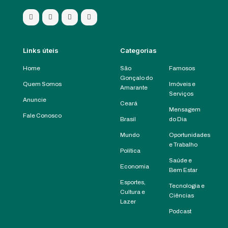
Links úteis
Categorias
Home
São
Famosos
Gonçalo do
Quem Somos
Imóveis e
Amarante
Serviços
Anuncie
Ceará
Mensagem
Fale Conosco
Brasil
do Dia
Mundo
Oportunidades
e Trabalho
Política
Saúde e
Economia
Bem Estar
Esportes,
Tecnologia e
Cultura e
Ciências
Lazer
Podcast