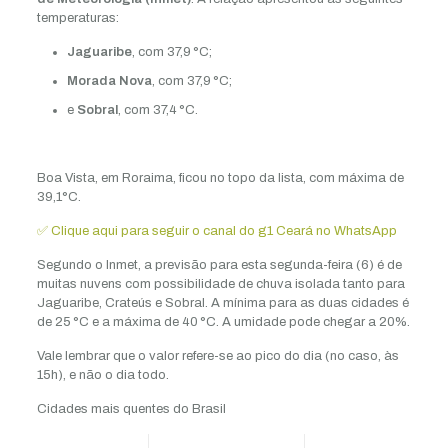
temperaturas:
Jaguaribe
, com 37,9 °C;
Morada Nova
, com 37,9 °C;
e
Sobral
, com 37,4 °C.
Boa Vista, em Roraima, ficou no topo da lista, com máxima de
39,1°C.
✅ Clique aqui para seguir o canal do g1 Ceará no WhatsApp
Segundo o Inmet, a previsão para esta segunda-feira (6) é de
muitas nuvens com possibilidade de chuva isolada tanto para
Jaguaribe, Crateús e Sobral. A mínima para as duas cidades é
de 25 °C e a máxima de 40 °C. A umidade pode chegar a 20%.
Vale lembrar que o valor refere-se ao pico do dia (no caso, às
15h), e não o dia todo.
Cidades mais quentes do Brasil