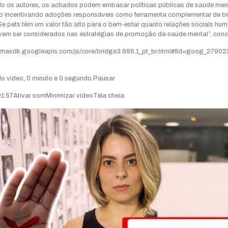
 os autores, os achados podem embasar políticas públicas de saúde ment
o incentivando adoções responsáveis como ferramenta complementar de b
“Se pets têm um valor tão alto para o bem-estar quanto relações sociais hu
vem ser considerados nas estratégias de promoção da saúde mental”, conc
/imasdk.googleapis.com/js/core/bridge3.695.1_pt_br.html#fid=goog_2790
o vídeo, 0 minuto e 0 segundo.Pausar
1:57Ativar somMinimizar vídeoTela cheia