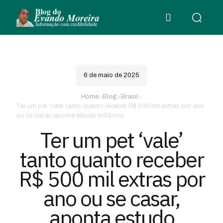
6 de maio de 2025
Home
>
Blog
>
Brasil
>
Ter um pet ‘vale’ tanto quanto receber R$ 500 mil extras por ano
ou se casar, aponta estudo britânico
Ter um pet ‘vale’
tanto quanto receber
R$ 500 mil extras por
ano ou se casar,
aponta estudo