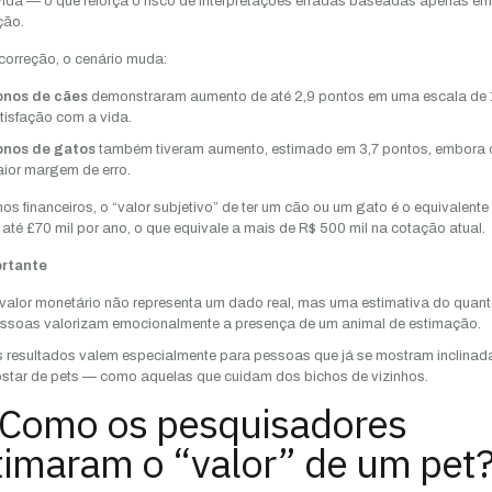
ida — o que reforça o risco de interpretações erradas baseadas apenas em
ção.
orreção, o cenário muda:
nos de cães
demonstraram aumento de até 2,9 pontos em uma escala de 1
tisfação com a vida.
nos de gatos
também tiveram aumento, estimado em 3,7 pontos, embora
ior margem de erro.
os financeiros, o “valor subjetivo” de ter um cão ou um gato é o equivalente
 até £70 mil por ano, o que equivale a mais de R$ 500 mil na cotação atual.
rtante
valor monetário não representa um dado real, mas uma estimativa do quant
ssoas valorizam emocionalmente a presença de um animal de estimação.
 resultados valem especialmente para pessoas que já se mostram inclinad
star de pets — como aquelas que cuidam dos bichos de vizinhos.
 Como os pesquisadores
timaram o “valor” de um pet