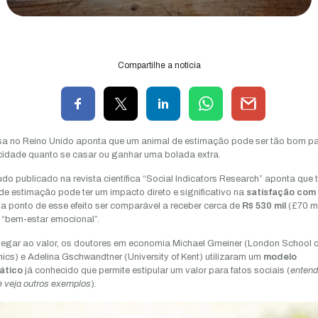
Compartilhe a notícia
a no Reino Unido aponta que um animal de estimação pode ser tão bom pa
icidade quanto se casar ou ganhar uma bolada extra.
do publicado na revista científica “Social Indicators Research” aponta que 
de estimação pode ter um impacto direto e significativo na
satisfação com
a ponto de esse efeito ser comparável a receber cerca de
R$ 530 mil
(£70 mi
“bem-estar emocional”.
egar ao valor, os doutores em economia Michael Gmeiner (London School o
cs) e Adelina Gschwandtner (University of Kent) utilizaram um
modelo
ático
já conhecido que permite estipular um valor para fatos sociais (
entend
e veja outros exemplos
).