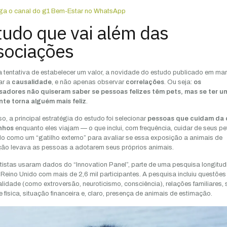
ga o canal do g1 Bem-Estar no WhatsApp
tudo que vai além das
sociações
 tentativa de estabelecer um valor, a novidade do estudo publicado em ma
ar a
causalidade
, e não apenas observar
correlações
. Ou seja:
os
sadores não quiseram saber se pessoas felizes têm pets, mas se ter u
nte torna alguém mais feliz
.
so, a principal estratégia do estudo foi selecionar
pessoas que cuidam da 
inhos
enquanto eles viajam — o que inclui, com frequência, cuidar de seus pet
do como um “gatilho externo” para avaliar se essa exposição a animais de
ão levava as pessoas a adotarem seus próprios animais.
tistas usaram dados do “Innovation Panel”, parte de uma pesquisa longitud
o Reino Unido com mais de 2,6 mil participantes. A pesquisa incluiu questões
lidade (como extroversão, neuroticismo, consciência), relações familiares,
e física, situação financeira e, claro, presença de animais de estimação.