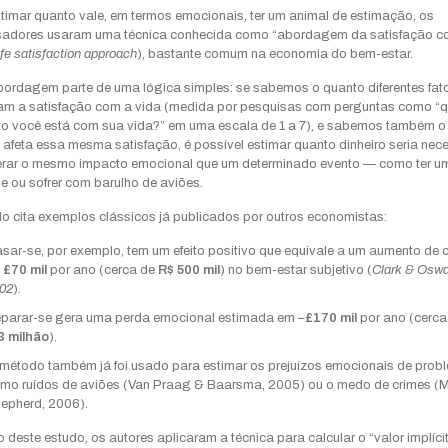
timar quanto vale, em termos emocionais, ter um animal de estimação, os
sadores usaram uma técnica conhecida como “abordagem da satisfação c
ife satisfaction approach
), bastante comum na economia do bem-estar.
ordagem parte de uma lógica simples: se sabemos o quanto diferentes fat
am a satisfação com a vida (medida por pesquisas com perguntas como “
ito você está com sua vida?” em uma escala de 1 a 7), e sabemos também o
 afeta essa mesma satisfação, é possível estimar quanto dinheiro seria nec
rar o mesmo impacto emocional que um determinado evento — como ter um
e ou sofrer com barulho de aviões.
o cita exemplos clássicos já publicados por outros economistas:
sar-se, por exemplo, tem um efeito positivo que equivale a um aumento de 
e
£70 mil
por ano (cerca de
R$ 500 mil
) no bem-estar subjetivo (
Clark & Oswa
02
).
parar-se gera uma perda emocional estimada em –
£170 mil
por ano (cerca
3 milhão
).
método também já foi usado para estimar os prejuízos emocionais de prob
mo ruídos de aviões (Van Praag & Baarsma, 2005) ou o medo de crimes (
epherd, 2006).
 deste estudo, os autores aplicaram a técnica para calcular o “valor implíci