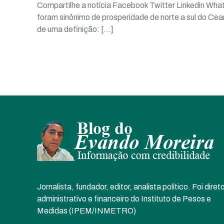
Compartilhe a notícia Facebook Twitter Linkedin What
foram sinônimo de prosperidade de norte a sul do Ce
de uma definição:
[…]
Jornalista, fundador, editor, analista político. Foi diret
administrativo e financeiro do Instituto de Pesos e
Medidas (IPEM/INMETRO)