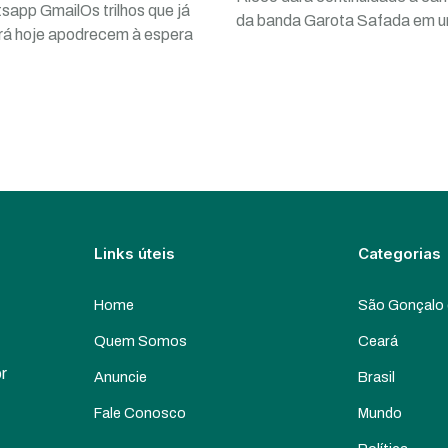
sapp GmailOs trilhos que já
da banda Garota Safada em 
ará hoje apodrecem à espera
Links úteis
Categorias
Home
São Gonçalo
Quem Somos
Ceará
or
Anuncie
Brasil
Fale Conosco
Mundo