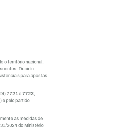
o território nacional,
escentes. Decidiu
istenciais para apostas
ADI)
7721
e
7723
,
 e pelo partido
tamente as medidas de
231/2024 do Ministério