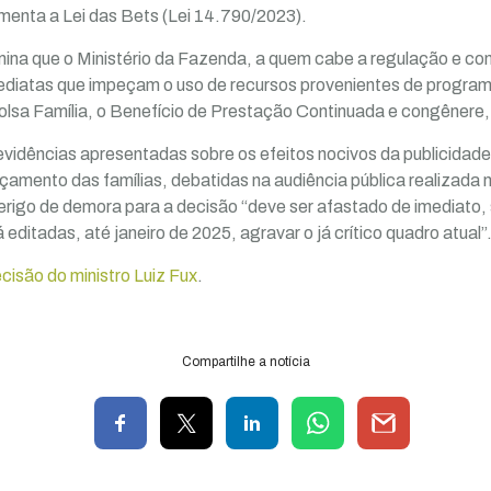
menta a Lei das Bets (Lei 14.790/2023).
ina que o Ministério da Fazenda, a quem cabe a regulação e con
diatas que impeçam o uso de recursos provenientes de program
olsa Família, o Benefício de Prestação Continuada e congênere,
evidências apresentadas sobre os efeitos nocivos da publicidad
çamento das famílias, debatidas na audiência pública realizada n
erigo de demora para a decisão “deve ser afastado de imediato,
 editadas, até janeiro de 2025, agravar o já crítico quadro atual”
ecisão do ministro Luiz Fux
.
Compartilhe a notícia