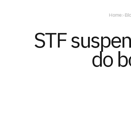
Home
>
Bl
STF suspend
do b