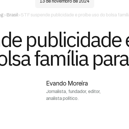
13 de novembro de 2024
og
>
Brasil
>
STF suspende publicidade e proíbe uso do bolsa famíli
e publicidade 
olsa família para
Evando Moreira
Jornalista, fundador, editor,
analista político.