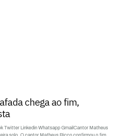
afada chega ao fim,
sta
ok Twitter Linkedin Whatsapp GmailCantor Matheus
reira solo. O cantor Matheus Ricco confirmou o fim