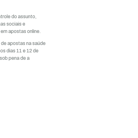
trole do assunto,
as sociais e
 em apostas online.
e de apostas na saúde
os dias 11 e 12 de
 sob pena de a
.