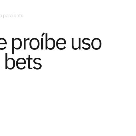
a para bets
e proíbe uso
 bets