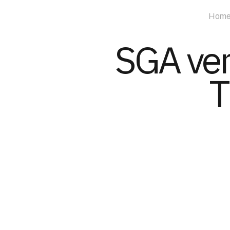
Hom
SGA ve
T