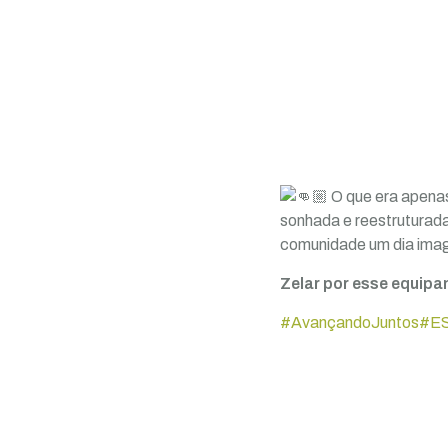
O que era apenas
sonhada e reestruturada
comunidade um dia imag
Zelar por esse equipa
#AvançandoJuntos
#E