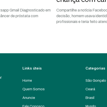
atsapp Gmail Diagnosticado em
Compartilhe a notícia Facebo
câncer de próstata com
decisão, homem usava identid
profissionais e teria feito ate
Links úteis
Categorias
or
Home
São Gonçalo
Quem Somos
Ceará
Anuncie
Brasil
Fale Conosco
Mundo