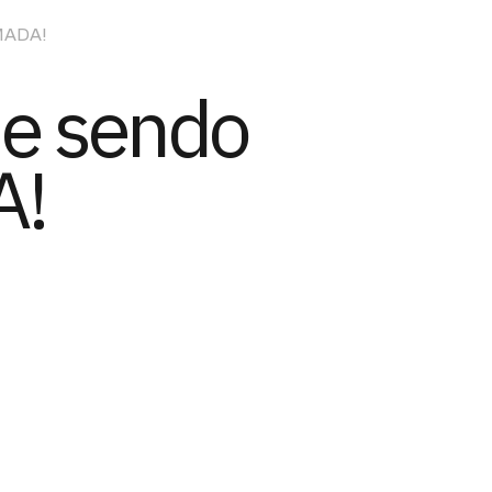
MADA!
e sendo
A!