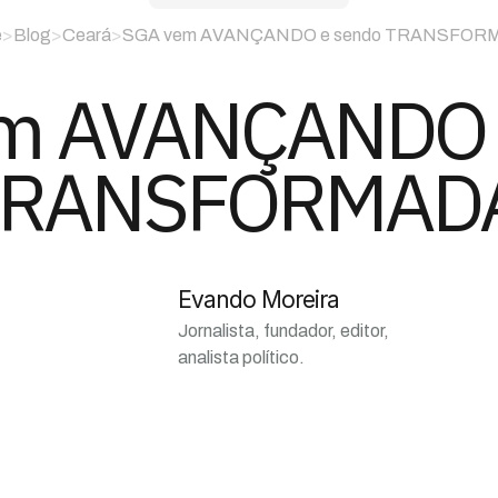
e
>
Blog
>
Ceará
>
SGA vem AVANÇANDO e sendo TRANSFOR
m AVANÇANDO 
RANSFORMAD
Evando Moreira
Jornalista, fundador, editor,
analista político.