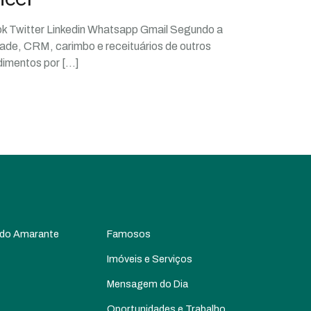
ok Twitter Linkedin Whatsapp Gmail Segundo a
ade, CRM, carimbo e receituários de outros
ndimentos por
[…]
 do Amarante
Famosos
Imóveis e Serviços
Mensagem do Dia
Oportunidades e Trabalho