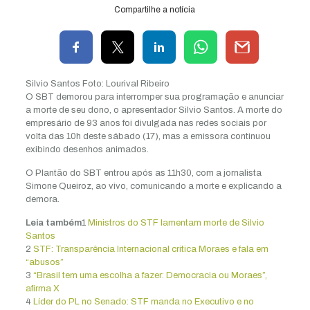
Compartilhe a notícia
Silvio Santos
Foto: Lourival Ribeiro
O SBT demorou para interromper sua programação e anunciar
a morte de seu dono, o apresentador Silvio Santos. A morte do
empresário de 93 anos foi divulgada nas redes sociais por
volta das 10h deste sábado (17), mas a emissora continuou
exibindo desenhos animados.
O Plantão do SBT entrou após as 11h30, com a jornalista
Simone Queiroz, ao vivo, comunicando a morte e explicando a
demora.
Leia também
1
Ministros do STF lamentam morte de Silvio
Santos
2
STF: Transparência Internacional critica Moraes e fala em
“abusos”
3
“Brasil tem uma escolha a fazer: Democracia ou Moraes”,
afirma X
4
Líder do PL no Senado: STF manda no Executivo e no