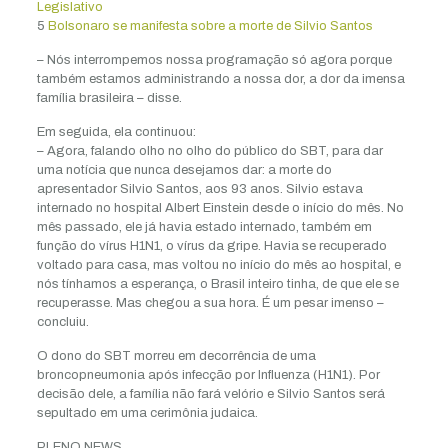
Legislativo
5
Bolsonaro se manifesta sobre a morte de Silvio Santos
– Nós interrompemos nossa programação só agora porque
também estamos administrando a nossa dor, a dor da imensa
família brasileira – disse.
Em seguida, ela continuou:
– Agora, falando olho no olho do público do SBT, para dar
uma notícia que nunca desejamos dar: a morte do
apresentador Silvio Santos, aos 93 anos. Silvio estava
internado no hospital Albert Einstein desde o início do mês. No
mês passado, ele já havia estado internado, também em
função do vírus H1N1, o vírus da gripe. Havia se recuperado
voltado para casa, mas voltou no início do mês ao hospital, e
nós tínhamos a esperança, o Brasil inteiro tinha, de que ele se
recuperasse. Mas chegou a sua hora. É um pesar imenso –
concluiu.
O dono do SBT morreu em decorrência de uma
broncopneumonia após infecção por Influenza (H1N1). Por
decisão dele, a família não fará velório e Silvio Santos será
sepultado em uma cerimônia judaica.
PLENO NEWS