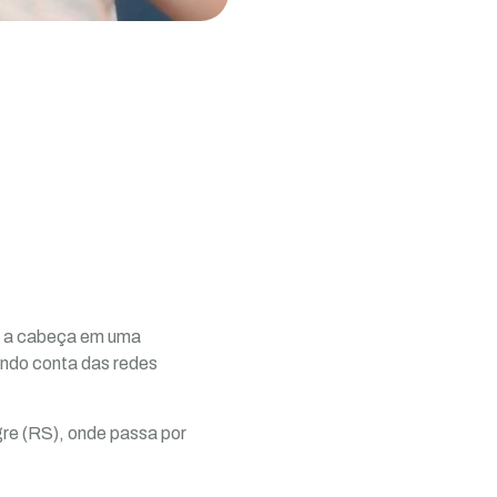
er a cabeça em uma
ando conta das redes
gre (RS), onde passa por