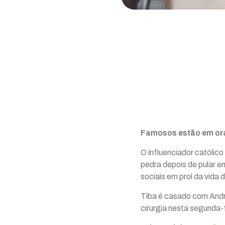
Famosos estão em or
O influenciador católic
pedra depois de pular e
sociais em prol da vida d
Tiba é casado com André
cirurgia nesta segunda-f