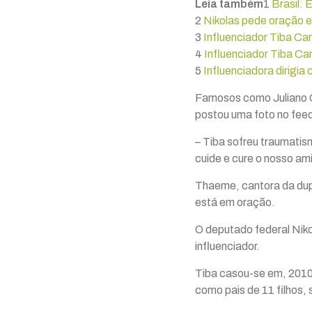
Leia também
1
Brasil: 
2
Nikolas pede oração e
3
Influenciador Tiba Ca
4
Influenciador Tiba C
5
Influenciadora dirigia 
Famosos como Juliano Ca
postou uma foto no feed
– Tiba sofreu traumati
cuide e cure o nosso am
Thaeme, cantora da dup
está em oração.
O deputado federal Niko
influenciador.
Tiba casou-se em, 2010
como pais de 11 filhos, 