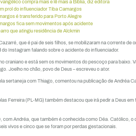
Evangélico compra mais e lê mais a Bíblia, diz editora
m prol do influenciador Tiba Camargos
margos é transferido para Porto Alegre
amargos fica sem movimentos após acidente
carro que atingiu residência de Alckmin
zarré, que é pai de seis filhos, se mobilizaram na corrente de o
 do Instagram falando sobre o acidente do influenciador.
smo craniano e está sem os movimentos do pescoço para baixo. 
igo. Joelho no chão, povo de Deus – escreveu o ator.
la sertaneja com Thiago, comentou na publicação de Andréa C
las Ferreira (PL-MG) também destacou que irá pedir a Deus em f
, com Andréa, que também é conhecida como Déa. Católico, o 
seis vivos e cinco que se foram por perdas gestacionais.