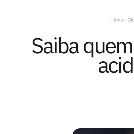
Home
>
Bl
Saiba quem 
acid