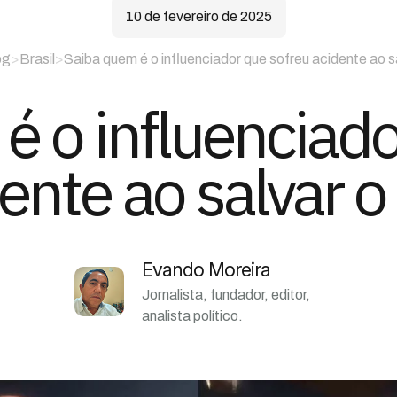
10 de fevereiro de 2025
og
>
Brasil
>
Saiba quem é o influenciador que sofreu acidente ao sa
é o influenciado
ente ao salvar o 
Evando Moreira
Jornalista, fundador, editor,
analista político.