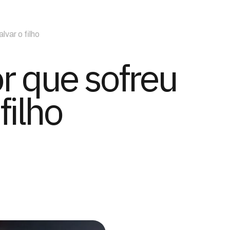
lvar o filho
r que sofreu
filho