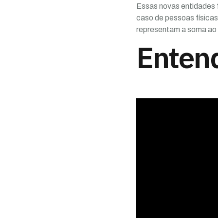
Essas novas entidades f
caso de pessoas físicas
representam a soma ao l
Enten