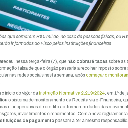
s que somarem R$ 5 mil ao, no caso de pessoas físicas, ou R
 serão informadas ao Fisco pelas instituições financeiras
areceu, nessa terça-feira (7), que
não cobrará taxas
sobre as 
nformação falsa de que o órgão passaria a recolher imposto sob
rcular nas redes sociais nesta semana, após
começar o monitora
.
o início do vigor da
Instrução Normativa 2.219/2024
, em 1º de j
liou
o sistema de monitoramento da Receita via e-Financeira, qu
iras e cooperativas de crédito a informarem dados das movimen
 resgates, investimentos e rendimentos. Com a nova regulament
nstituições de pagamento
passam a ter a mesma responsabili