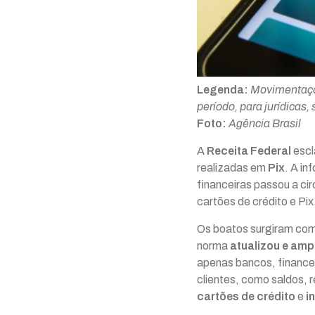
Legenda:
Movimentaçõe
período, para jurídicas,
Foto:
Agência Brasil
A
Receita Federal
escl
realizadas em
Pix
. A i
financeiras passou a ci
cartões de crédito e Pix
Os boatos surgiram com 
norma
atualizou e amp
apenas bancos, finance
clientes, como saldos,
cartões de crédito
e
i