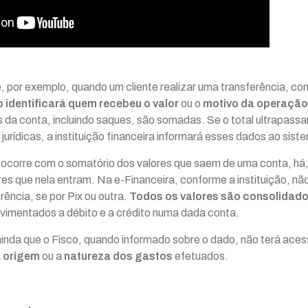
 por exemplo, quando um cliente realizar uma transferência, c
 identificará quem recebeu o valor
ou o
motivo da operação
 da conta, incluindo saques, são somadas. Se o total ultrapassa
a jurídicas, a instituição financeira informará esses dados ao sist
ocorre com o somatório dos valores que saem de uma conta, há
es que nela entram. Na e-Financeira, conforme a instituição, não
ência, se por Pix ou outra.
Todos os valores são consolidad
vimentados a débito e a crédito numa dada conta.
ainda que o Fisco, quando informado sobre o dado, não terá ace
a
origem
ou a
natureza dos gastos
efetuados.