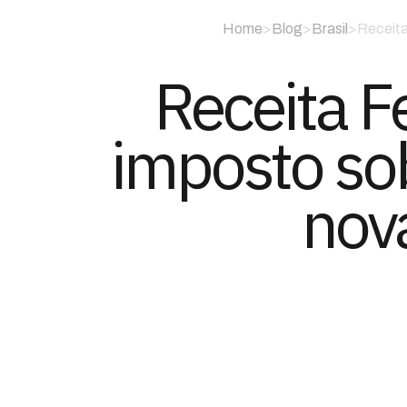
Home
>
Blog
>
Brasil
>
Receita
Receita F
imposto so
nova