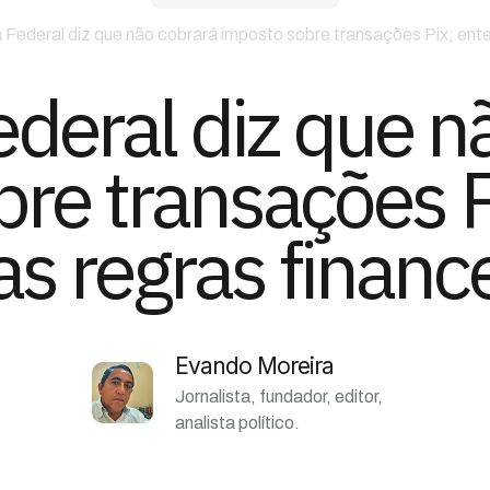
 Federal diz que não cobrará imposto sobre transações Pix; ent
ederal diz que n
bre transações P
s regras financ
Evando Moreira
Jornalista, fundador, editor,
analista político.