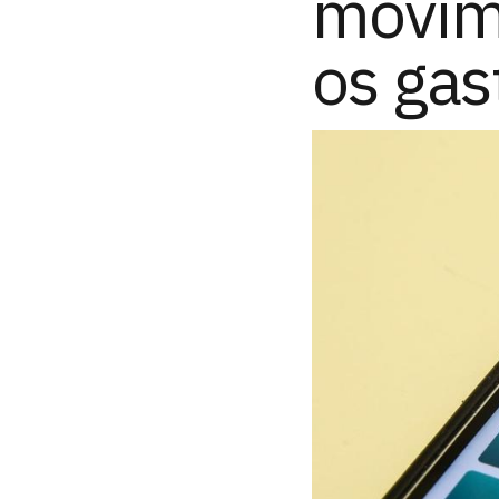
movime
os gas