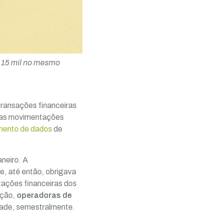
$ 15 mil no mesmo
transações financeiras
re as movimentações
mento de dados
de
aneiro. A
e, até então, obrigava
tações financeiras dos
ação,
operadoras de
dade, semestralmente.