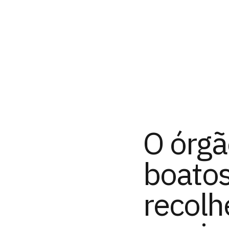
O órgã
boatos
recolh