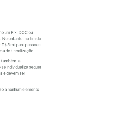
omo um Pix, DOC ou
. No entanto, no fim de
r R$ 5 mil para pessoas
ema de fiscalização.
, também, a
 se individualiza sequer
os
e devem ser
sso a nenhum elemento