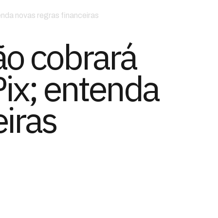
enda novas regras financeiras
ão cobrará
ix; entenda
eiras