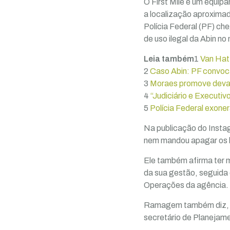
O First Mile é um equip
a localização aproximada
Polícia Federal (PF) c
de uso ilegal da Abin no
Leia também
1
Van Hat
2
Caso Abin: PF convoc
3
Moraes promove devas
4
“Judiciário e Executiv
5
Polícia Federal exone
Na publicação do Insta
nem mandou apagar os lo
Ele também afirma ter 
da sua gestão, seguida 
Operações da agência.
Ramagem também diz, se
secretário de Planejame