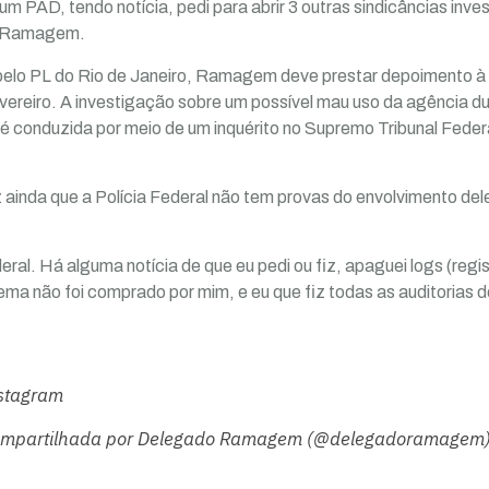
 num PAD, tendo notícia, pedi para abrir 3 outras sindicâncias inve
z Ramagem.
pelo PL do Rio de Janeiro, Ramagem deve prestar depoimento à 
evereiro. A investigação sobre um possível mau uso da agência du
 conduzida por meio de um inquérito no Supremo Tribunal Federal
inda que a Polícia Federal não tem provas do envolvimento dele
eral. Há alguma notícia de que eu pedi ou fiz, apaguei logs (reg
ma não foi comprado por mim, e eu que fiz todas as auditorias do
nstagram
ompartilhada por Delegado Ramagem (@delegadoramagem