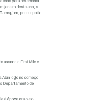
efonia para determinar
Em janeiro deste ano, a
e Ramagem, por suspeita
 usando o First Mile e
a Abin logo no começo
 do Departamento de
e à época era o ex-