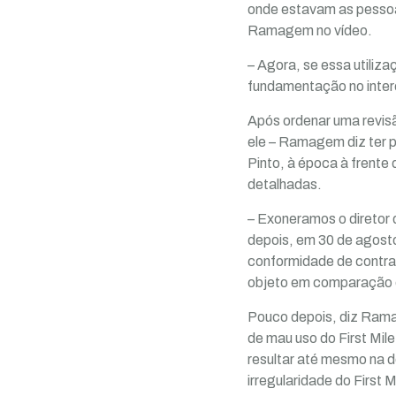
onde estavam as pessoas
Ramagem no vídeo.
– Agora, se essa utiliza
fundamentação no interess
Após ordenar uma revisã
ele – Ramagem diz ter p
Pinto, à época à frente
detalhadas.
– Exoneramos o diretor
depois, em 30 de agosto
conformidade de contrat
objeto em comparação c
Pouco depois, diz Ramag
de mau uso do First Mile
resultar até mesmo na 
irregularidade do First 