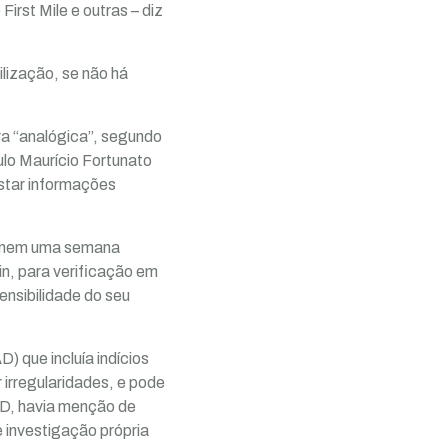
irst Mile e outras – diz
ilização, se não há
ra “analógica”, segundo
ulo Maurício Fortunato
estar informações
a, nem uma semana
in, para verificação em
ensibilidade do seu
 que incluía indícios
 irregularidades, e pode
AD, havia menção de
e investigação própria