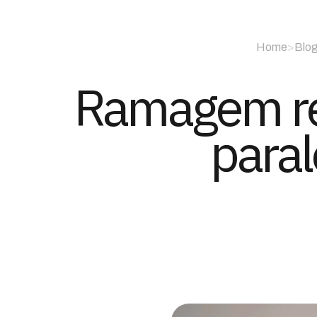
Home
>
Blo
Ramagem re
paral