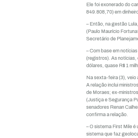
Ele foi exonerado do ca
849.808,70) em dinheiro
– Então, na gestão Lula,
(Paulo Maurício Fortuna
Secretário de Planejame
– Com base em notícias 
(registros). As notícia
dólares, quase R$ 1 mil
Na sexta-feira (3), veio
A relação inclui minist
de Moraes; ex-ministro
(Justiça e Segurança Pú
senadores Renan Calhei
confirma a relação.
– O sistema First Mile 
sistema que faz geoloc