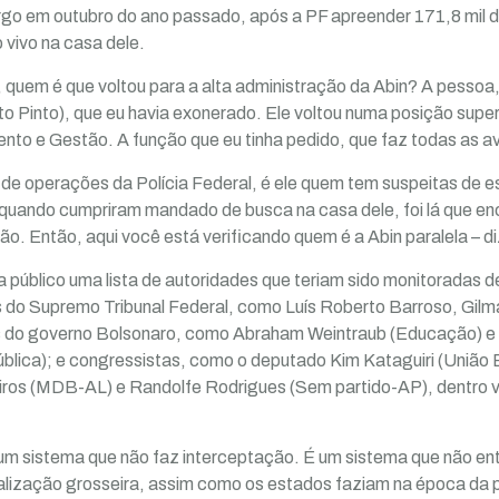
rgo em outubro do ano passado, após a PF apreender 171,8 mil d
 vivo na casa dele.
 quem é que voltou para a alta administração da Abin? A pessoa, o
to Pinto), que eu havia exonerado. Ele voltou numa posição super
nto e Gestão. A função que eu tinha pedido, que faz todas as av
de operações da Polícia Federal, é ele quem tem suspeitas de 
s, quando cumpriram mandado de busca na casa dele, foi lá que e
hão. Então, aqui você está verificando quem é a Abin paralela –
 a público uma lista de autoridades que teriam sido monitoradas de
ros do Supremo Tribunal Federal, como Luís Roberto Barroso, Gil
s do governo Bolsonaro, como Abraham Weintraub (Educação) e
blica); e congressistas, como o deputado Kim Kataguiri (União B
ros (MDB-AL) e Randolfe Rodrigues (Sem partido-AP), dentro vá
é um sistema que não faz interceptação. É um sistema que não e
alização grosseira, assim como os estados faziam na época da p