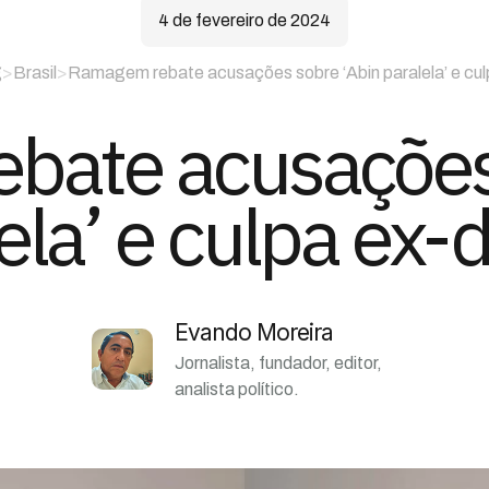
4 de fevereiro de 2024
g
>
Brasil
>
Ramagem rebate acusações sobre ‘Abin paralela’ e culp
bate acusações 
ela’ e culpa ex-d
Evando Moreira
Jornalista, fundador, editor,
analista político.