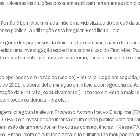
. Diversas instituições possuem e utilizam ferramentas como o F
ção não é bem discriminada, não é individualizado do porquê da ut
e público, a utilização está irregular. Está ilícita – diz.
o geral dos processos da Abin – órgão que funcionava de manei
edido uma investigação específica sobre o uso do First Mile. Pa
 do departamento que utilizava o sistema, teria se recusado a pr
 de operações em razão do (uso do) First Mile. Logo em seguid
 de 2021, elaborei determinação em ofício à corregedoria da Ab
ação do First Mile, exclusivamente (…) tendo em vista a maior s
om todos os demais – diz ele.
em, chegou até ele um Processo Administrativo Disciplinar (PAD)
. O PAD é a investigação interna de um órgão público para apurar
demissão de um servidor, entre outras consequências. “Nesse P
Mile. Então, além da auditoria geral que culminou no meu pedido d