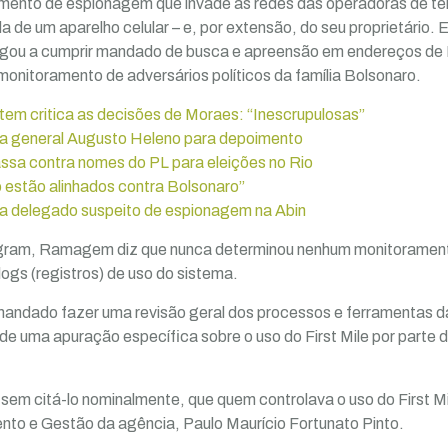
amento de espionagem que invade as redes das operadoras de tel
 de um aparelho celular – e, por extensão, do seu proprietário. 
hegou a cumprir mandado de busca e apreensão em endereços d
 monitoramento de adversários políticos da família Bolsonaro.
tem critica as decisões de Moraes: “Inescrupulosas”
a general Augusto Heleno para depoimento
sa contra nomes do PL para eleições no Rio
o estão alinhados contra Bolsonaro”
ra delegado suspeito de espionagem na Abin
gram, Ramagem diz que nunca determinou nenhum monitoramento
gs (registros) de uso do sistema.
mandado fazer uma revisão geral dos processos e ferramentas d
de uma apuração específica sobre o uso do First Mile por parte
m citá-lo nominalmente, que quem controlava o uso do First Mil
nto e Gestão da agência, Paulo Maurício Fortunato Pinto.