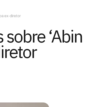
a ex-diretor
sobre ‘Abin
iretor