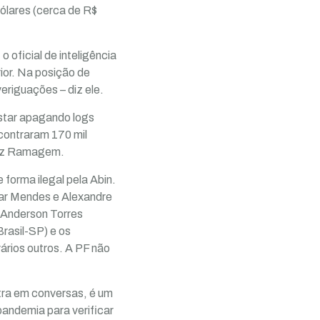
ólares (cerca de R$
 oficial de inteligência
ior. Na posição de
eriguações – diz ele.
estar apagando logs
ncontraram 170 mil
 diz Ramagem.
 forma ilegal pela Abin.
mar Mendes e Alexandre
 Anderson Torres
rasil-SP) e os
rios outros. A PF não
ntra em conversas, é um
andemia para verificar