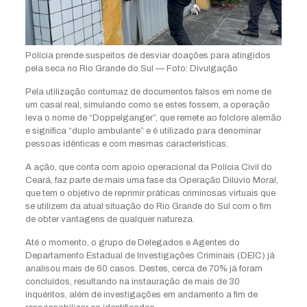
Polícia prende suspeitos de desviar doações para atingidos
pela seca no Rio Grande do Sul — Foto: Divulgação
Pela utilização contumaz de documentos falsos em nome de
um casal real, simulando como se estes fossem, a operação
leva o nome de “Doppelganger”, que remete ao folclore alemão
e significa “duplo ambulante” e é utilizado para denominar
pessoas idênticas e com mesmas características.
A ação, que conta com apoio operacional da Polícia Civil do
Ceará, faz parte de mais uma fase da Operação Dilúvio Moral,
que tem o objetivo de reprimir práticas criminosas virtuais que
se utilizem da atual situação do Rio Grande do Sul com o fim
de obter vantagens de qualquer natureza.
Até o momento, o grupo de Delegados e Agentes do
Departamento Estadual de Investigações Criminais (DEIC) já
analisou mais de 60 casos. Destes, cerca de 70% já foram
concluídos, resultando na instauração de mais de 30
inquéritos, além de investigações em andamento a fim de