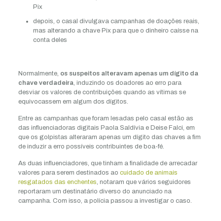
Pix
depois, o casal divulgava campanhas de doações reais,
mas alterando a chave Pix para que o dinheiro caísse na
conta deles
Normalmente,
os suspeitos alteravam apenas um dígito da
chave verdadeira
, induzindo os doadores ao erro para
desviar os valores de contribuições quando as vítimas se
equivocassem em algum dos dígitos.
Entre as campanhas que foram lesadas pelo casal estão as
das influenciadoras digitais Paola Saldívia e Deise Falci, em
que os golpistas alteraram apenas um dígito das chaves a fim
de induzir a erro possíveis contribuintes de boa-fé.
As duas influenciadores, que tinham a finalidade de arrecadar
valores para serem destinados ao
cuidado de animais
resgatados das enchentes
, notaram que vários seguidores
reportaram um destinatário diverso do anunciado na
campanha. Com isso, a polícia passou a investigar o caso.