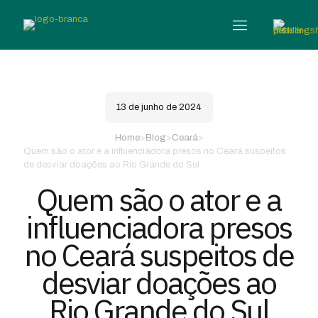
13 de junho de 2024
Home
>
Blog
>
Ceará
>
Quem são o ator e a influenciadora presos no Ceará suspeitos
de desviar doações ao Rio Grande do Sul
Quem são o ator e a
influenciadora presos
no Ceará suspeitos de
desviar doações ao
Rio Grande do Sul