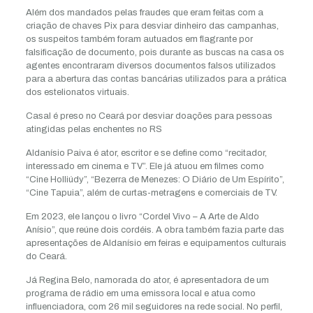
Além dos mandados pelas fraudes que eram feitas com a
criação de chaves Pix para desviar dinheiro das campanhas,
os suspeitos também foram autuados em flagrante por
falsificação de documento, pois durante as buscas na casa os
agentes encontraram diversos documentos falsos utilizados
para a abertura das contas bancárias utilizados para a prática
dos estelionatos virtuais.
Casal é preso no Ceará por desviar doações para pessoas
atingidas pelas enchentes no RS
Aldanísio Paiva é ator, escritor e se define como “recitador,
interessado em cinema e TV”. Ele já atuou em filmes como
“Cine Holliúdy”, “Bezerra de Menezes: O Diário de Um Espírito”,
“Cine Tapuia”, além de curtas-metragens e comerciais de TV.
Em 2023, ele lançou o livro “Cordel Vivo – A Arte de Aldo
Anísio”, que reúne dois cordéis. A obra também fazia parte das
apresentações de Aldanísio em feiras e equipamentos culturais
do Ceará.
Já Regina Belo, namorada do ator, é apresentadora de um
programa de rádio em uma emissora local e atua como
influenciadora, com 26 mil seguidores na rede social. No perfil,