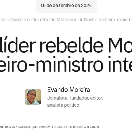
10 de dezembro de 2024
asil
>
Quem é o líder rebelde Mohamed al-Bashir, primeiro-ministro 
líder rebelde M
iro-ministro int
Evando Moreira
Jornalista, fundador, editor,
analista político.