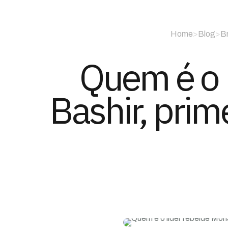
Home
>
Blog
>
Br
Quem é o 
Bashir, prime