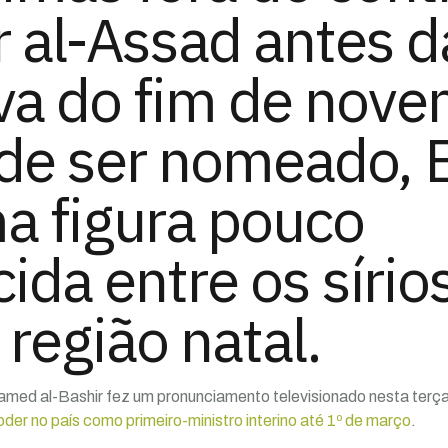
 al-Assad antes d
va do fim de nove
de ser nomeado, 
a figura pouco
ida entre os sírios
 região natal.
ohamed al-Bashir fez um pronunciamento televisionado nesta terça
oder no país como primeiro-ministro interino até 1º de março
.