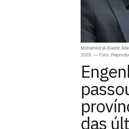
Mohamed al-Bashir, líder
2025. — Foto: Reproduç
Engenh
passou
provín
das úl