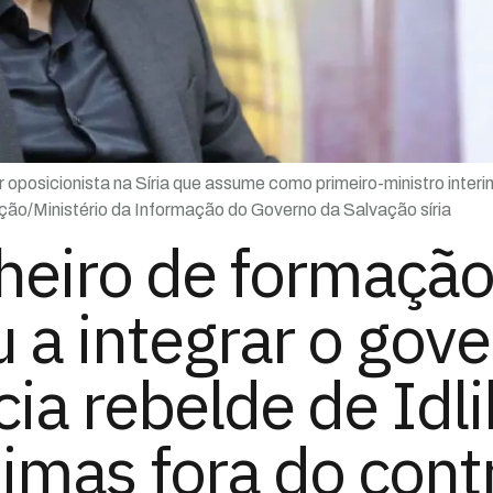
 oposicionista na Síria que assume como primeiro-ministro interi
ão/Ministério da Informação do Governo da Salvação síria
eiro de formação,
 a integrar o gov
cia rebelde de Idl
timas fora do cont