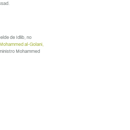
ssad.
lde de Idlib, no
Mohammed al-Golani,
o-ministro Mohammed