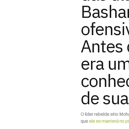
Bashar
ofensi
Antes 
era um
conhec
de sua
O líder rebelde sírio M
que
ele se manterá no p