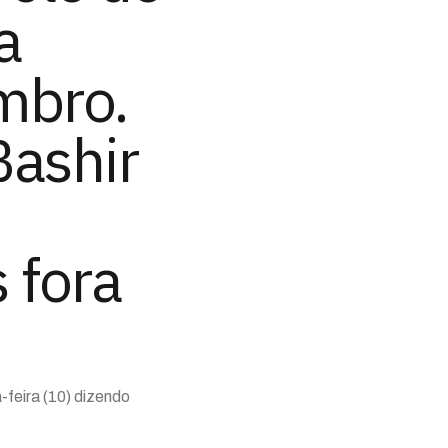
a
mbro.
Bashir
 fora
-feira (10) dizendo