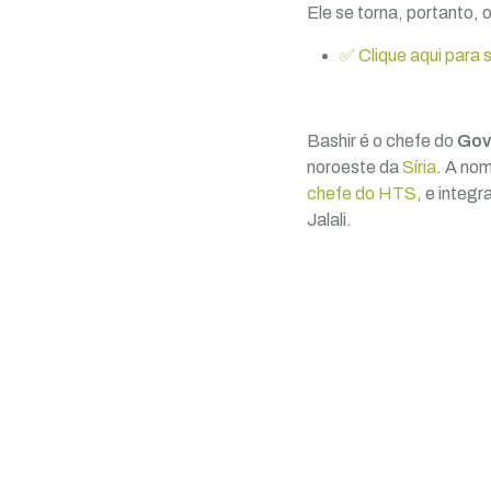
Ele se torna, portanto,
✅ Clique aqui para 
Bashir é o chefe do
Gov
noroeste da
Síria
. A nom
chefe do HTS
, e integ
Jalali.