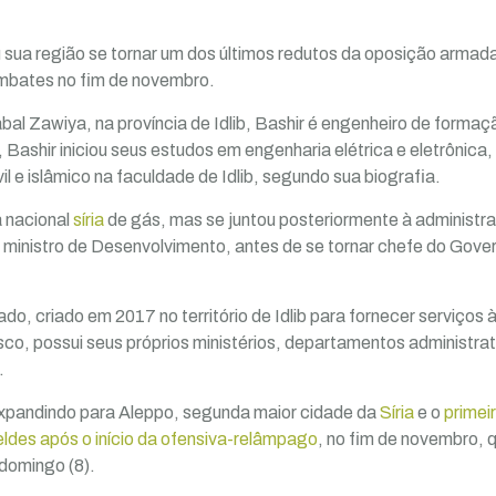
iu sua região se tornar um dos últimos redutos da oposição armad
ombates no fim de novembro.
l Zawiya, na província de Idlib, Bashir é engenheiro de forma
 Bashir iniciou seus estudos em engenharia elétrica e eletrônic
il e islâmico na faculdade de Idlib, segundo sua biografia.
 nacional
síria
de gás, mas se juntou posteriormente à administra
 ministro de Desenvolvimento, antes de se tornar chefe do Gove
o, criado em 2017 no território de Idlib para fornecer serviços 
, possui seus próprios ministérios, departamentos administrat
.
xpandindo para Aleppo, segunda maior cidade da
Síria
e o
primei
eldes após o início da ofensiva-relâmpago
, no fim de novembro, 
domingo (8).