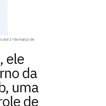
no até 1º de março de
 ele
erno da
ib, uma
role de