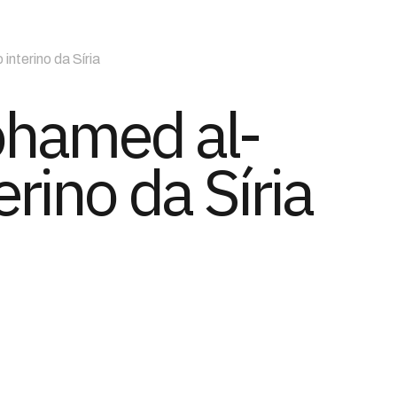
interino da Síria
ohamed al-
erino da Síria