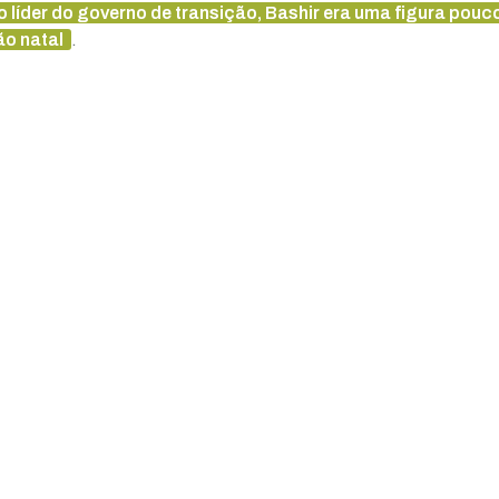
 líder do governo de transição, Bashir era uma figura pouc
ão natal
.