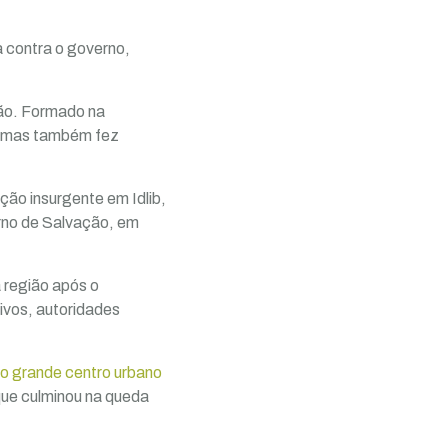
a contra o governo,
ção. Formado na
a, mas também fez
ção insurgente em Idlib,
rno de Salvação, em
à região após o
ivos, autoridades
ro grande centro urbano
que culminou na queda