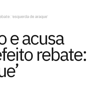
rebate: ‘esquerda de araque’
o e acusa
feito rebate:
ue’