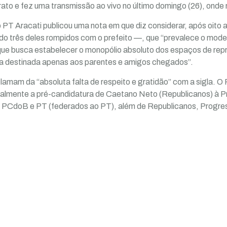
ato e fez uma transmissão ao vivo no último domingo (26), onde r
o PT Aracati publicou uma nota em que diz considerar, após oit
o três deles rompidos com o prefeito —, que “prevalece o model
, que busca estabelecer o monopólio absoluto dos espaços de rep
 destinada apenas aos parentes e amigos chegados”.
clamam da “absoluta falta de respeito e gratidão” com a sigla. O
icialmente a pré-candidatura de Caetano Neto (Republicanos) à 
 PCdoB e PT (federados ao PT), além de Republicanos, Progress