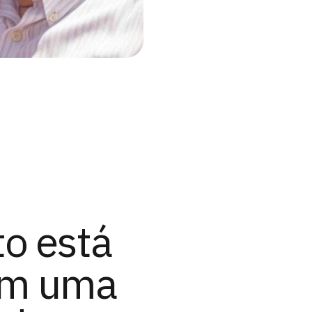
to está
om uma