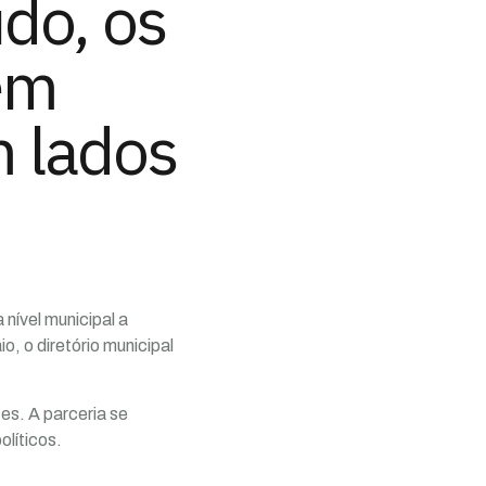
do, os
em
m lados
 nível municipal a
, o diretório municipal
es. A parceria se
líticos.