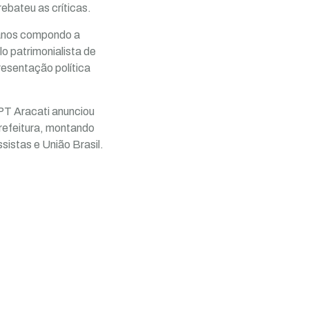
ebateu as críticas.
o anos compondo a
o patrimonialista de
resentação política
 PT Aracati anunciou
Prefeitura, montando
istas e União Brasil.