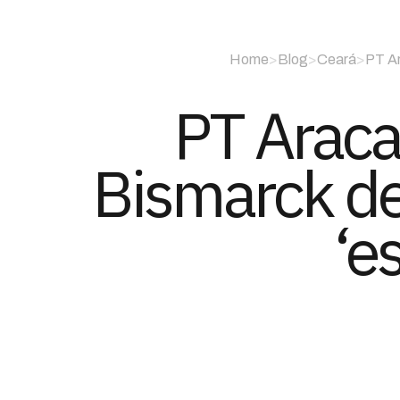
Home
>
Blog
>
Ceará
>
PT Ar
PT Araca
Bismarck de 
‘e