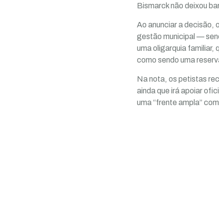
Bismarck não deixou bar
Ao anunciar a decisão, 
gestão municipal — send
uma oligarquia familiar
como sendo uma reserva
Na nota, os petistas re
ainda que irá apoiar of
uma “frente ampla” com