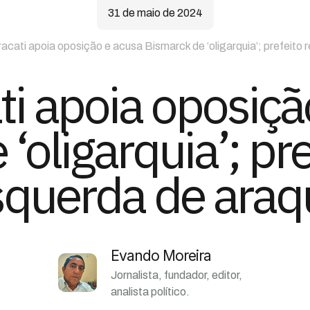
31 de maio de 2024
acati apoia oposição e acusa Bismarck de ‘oligarquia’; prefeito 
ti apoia oposiçã
‘oligarquia’; pre
squerda de araq
Evando Moreira
Jornalista, fundador, editor,
analista político.