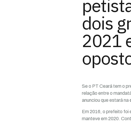
petist
dois 
2021 e
oposto
Se o PT Ceará tem o pr
relação entre o mandatá
anunciou que estará na
Em 2016, o prefeito foi
manteve em 2020. Contud