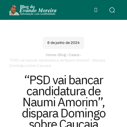
6 de junho de 2024
Home
>
Blog
>
Ceará
>
“PSD vai bancar candidatura de Naumi Amorim”, dispara
Domingo sobre Caucaia
“PSD vai bancar
candidatura de
Naumi Amorim”,
dispara Domingo
sobre Caucaia