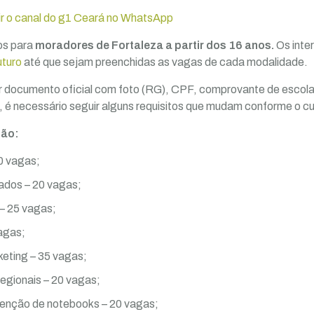
ir o canal do g1 Ceará no WhatsApp
os para
moradores de Fortaleza a partir dos 16 anos.
Os int
uturo
até que sejam preenchidas as vagas de cada modalidade.
 documento oficial com foto (RG), CPF, comprovante de escolar
é necessário seguir alguns requisitos que mudam conforme o cu
são:
0 vagas;
ados – 20 vagas;
 – 25 vagas;
agas;
eting – 35 vagas;
egionais – 20 vagas;
nção de notebooks – 20 vagas;