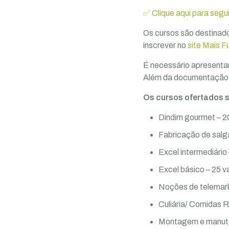
✅ Clique aqui para segu
Os cursos são destinad
inscrever no
site Mais F
É necessário apresentar
Além da documentação, 
Os cursos ofertados 
Dindim gourmet – 2
Fabricação de salg
Excel intermediário
Excel básico – 25 v
Noções de telemark
Culiária/ Comidas R
Montagem e manute