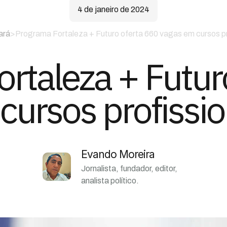
4 de janeiro de 2024
ará
>
Programa Fortaleza + Futuro oferta 660 vagas em cursos pr
rtaleza + Futur
cursos profissio
Evando Moreira
Jornalista, fundador, editor,
analista político.