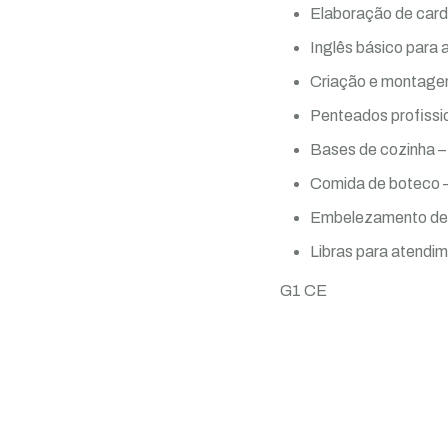
Elaboração de card
Inglês básico para 
Criação e montagem
Penteados profissio
Bases de cozinha –
Comida de boteco 
Embelezamento de c
Libras para atendim
G1 CE