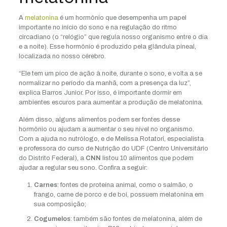
A
melatonina
é um hormônio que desempenha um papel
importante no início do sono e na regulação do ritmo
circadiano (o “relógio” que regula nosso organismo entre o dia
e a noite). Esse hormônio é produzido pela glândula pineal,
localizada no nosso cérebro.
“Ele tem um pico de ação à noite, durante o sono, e volta a se
normalizar no período da manhã, com a presença da luz”,
explica Barros Junior. Por isso, é importante dormir em
ambientes escuros para aumentar a produção de melatonina.
Além disso, alguns alimentos podem ser fontes desse
hormônio ou ajudam a aumentar o seu nível no organismo.
Com a ajuda no nutrólogo, e de Melissa Rotatori, especialista
e professora do curso de Nutrição do UDF (Centro Universitário
do Distrito Federal), a
CNN
listou 10 alimentos que podem
ajudar a regular seu sono. Confira a seguir:
Carnes
: fontes de proteína animal, como o salmão, o
frango, carne de porco e de boi, possuem melatonina em
sua composição;
Cogumelos
: também são fontes de melatonina, além de