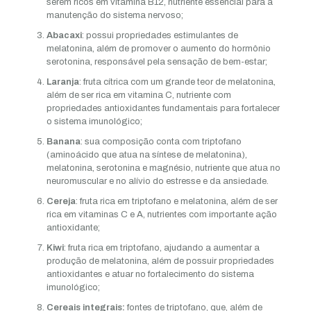
serem ricos em vitamina B12, nutriente essencial para a
manutenção do sistema nervoso;
Abacaxi
: possui propriedades estimulantes de
melatonina, além de promover o aumento do hormônio
serotonina, responsável pela sensação de bem-estar;
Laranja
: fruta cítrica com um grande teor de melatonina,
além de ser rica em vitamina C, nutriente com
propriedades antioxidantes fundamentais para fortalecer
o sistema imunológico;
Banana
: sua composição conta com triptofano
(aminoácido que atua na síntese de melatonina),
melatonina, serotonina e magnésio, nutriente que atua no
neuromuscular e no alívio do estresse e da ansiedade.
Cereja
: fruta rica em triptofano e melatonina, além de ser
rica em vitaminas C e A, nutrientes com importante ação
antioxidante;
Kiwi
: fruta rica em triptofano, ajudando a aumentar a
produção de melatonina, além de possuir propriedades
antioxidantes e atuar no fortalecimento do sistema
imunológico;
Cereais integrais:
fontes de triptofano, que, além de