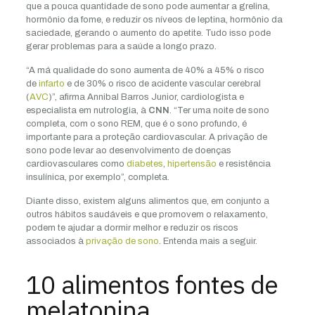
que a pouca quantidade de sono pode aumentar a grelina,
hormônio da fome, e reduzir os níveos de leptina, hormônio da
saciedade, gerando o aumento do apetite. Tudo isso pode
gerar problemas para a saúde a longo prazo.
“A má qualidade do sono aumenta de 40% a 45% o risco
de
infarto
e de 30% o risco de acidente vascular cerebral
(
AVC
)”, afirma Annibal Barros Junior, cardiologista e
especialista em nutrologia, à
CNN
. “Ter uma noite de sono
completa, com o sono REM, que é o sono profundo, é
importante para a proteção cardiovascular. A privação de
sono pode levar ao desenvolvimento de doenças
cardiovasculares como
diabetes
,
hipertensão
e resistência
insulínica, por exemplo”, completa.
Diante disso, existem alguns alimentos que, em conjunto a
outros hábitos saudáveis e que promovem o relaxamento,
podem te ajudar a dormir melhor e reduzir os riscos
associados à
privação de sono
. Entenda mais a seguir.
10 alimentos fontes de
melatonina