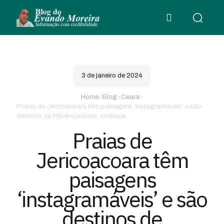
3 de janeiro de 2024
Home
>
Blog
>
Ceará
>
Praias de Jericoacoara têm paisagens ‘instagramáveis’ e são
destinos de influenciadores; conheça
Praias de
Jericoacoara têm
paisagens
‘instagramáveis’ e são
destinos de