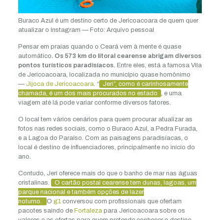
Buraco Azul é um destino certo de Jericoacoara de quem quer
atualizar o Instagram — Foto: Arquivo pessoal
Pensar em praias quando o Ceará vem à mente é quase
automático.
Os 573 km do litoral cearense abrigam diversos
pontos turísticos paradisíacos.
Entre eles, está a famosa Vila
de Jericoacoara, localizada no município quase homônimo
—
Jijoca de Jericoacoara
. “
Jeri”, como é carinhosamente
chamada, é um dos mais procurados no estado
, e uma
viagem até lá pode variar conforme diversos fatores.
O local tem vários cenários para quem procurar atualizar as
fotos nas redes sociais, como o Buraco Azul, a Pedra Furada,
e a Lagoa do Paraíso. Com as paisagens paradisíacas, o
local é destino de influenciadores, principalmente no início do
ano.
Contudo, Jeri oferece mais do que o banho de mar nas águas
cristalinas.
O cartão postal cearense tem dunas, lagoas, um
parque nacional e também opções de lazer
noturno.
O
g1
conversou com profissionais que ofertam
pacotes saindo de
Fortaleza
para Jericoacoara sobre os