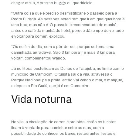
chegar até lá, é preciso buggy ou quadriciclo.
“Outra coisa que é preciso desmistificar é o passeio para a
Pedra Furada. As pessoas acreditam que ir em qualquer hora é
uma boa, mas não é. O passeio é recomendado de manhã,
antes do café da manhã do hotel, porque dá tempo de ver tudo
e voltar para comer”, explicou.
“Ou no fim do dia, com o pôr-do-sol, porque se torna uma
caminhada agradável. São 3 km para ir e mais 3 km para
voltar”, complementou Wando.
Já no litoral oeste ficam as Dunas de Tatajuba, no limite com o
município de Camocim. O turista sai da vila, atravessa o
Parque Nacional pela praia, então vai vendo o mar, o mangue,
e depois o Rio Guriú, que já é em Camocim.
Vida noturna
Na vila, a circulação de carros é proibida, então os turistas
ficam à vontade para caminhar entre as ruas, com a
possibilidade de conhecer os bares, restaurantes, festas e