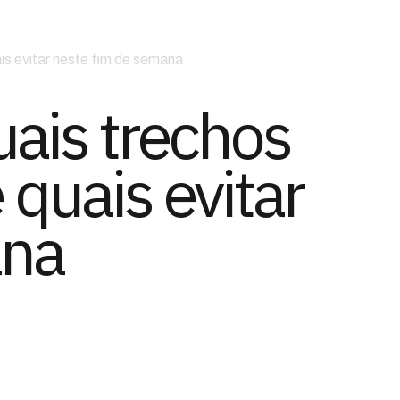
ais evitar neste fim de semana
uais trechos
 quais evitar
ana