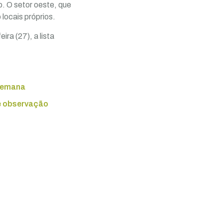
o. O setor oeste, que
locais próprios.
ra (27), a lista
 semana
de observação