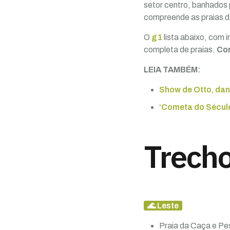
setor centro, banhados 
compreende as praias da
O
g1
lista abaixo, com 
completa de praias.
Con
LEIA TAMBÉM:
Show de Otto, dan
‘Cometa do Século
Trecho
🌊 Leste
Praia da Caça e Pe