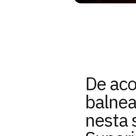
De aco
balnea
nesta 