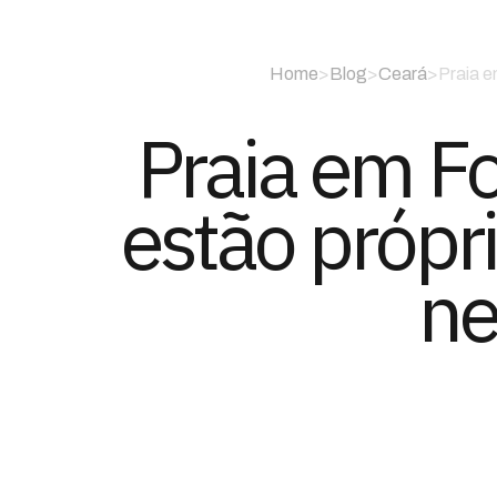
Home
>
Blog
>
Ceará
>
Praia e
Praia em Fo
estão própri
ne