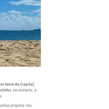
r leste da Capital,
nzinho.
No entanto, a
a.
rechos próprios. No