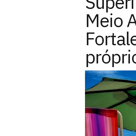
Superi
Meio 
Fortal
própri