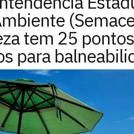
ntendência Estad
Ambiente (Semace
eza tem 25 ponto
os para balneabili