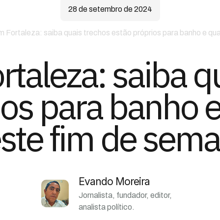
28 de setembro de 2024
m Fortaleza: saiba quais trechos estão próprios para banho e qu
rtaleza: saiba q
os para banho e
ste fim de sem
Evando Moreira
Jornalista, fundador, editor,
analista político.