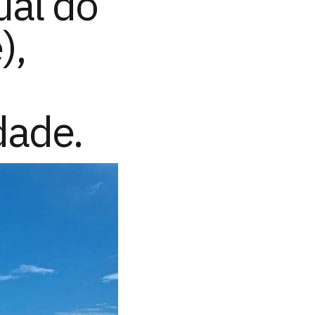
ual do
),
s
dade.