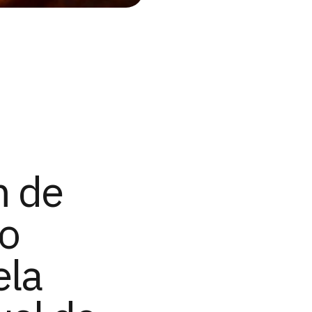
m de
do
ela