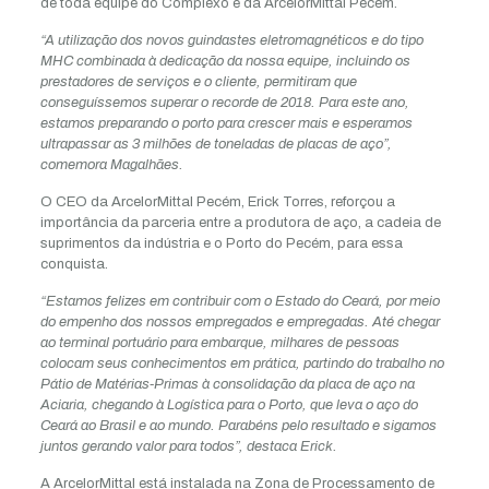
de toda equipe do Complexo e da ArcelorMittal Pecem.
“A utilização dos novos guindastes eletromagnéticos e do tipo
MHC combinada à dedicação da nossa equipe, incluindo os
prestadores de serviços e o cliente, permitiram que
conseguíssemos superar o recorde de 2018. Para este ano,
estamos preparando o porto para crescer mais e esperamos
ultrapassar as 3 milhões de toneladas de placas de aço”,
comemora Magalhães.
O CEO da ArcelorMittal Pecém, Erick Torres, reforçou a
importância da parceria entre a produtora de aço, a cadeia de
suprimentos da indústria e o Porto do Pecém, para essa
conquista.
“Estamos felizes em contribuir com o Estado do Ceará, por meio
do empenho dos nossos empregados e empregadas. Até chegar
ao terminal portuário para embarque, milhares de pessoas
colocam seus conhecimentos em prática, partindo do trabalho no
Pátio de Matérias-Primas à consolidação da placa de aço na
Aciaria, chegando à Logística para o Porto, que leva o aço do
Ceará ao Brasil e ao mundo. Parabéns pelo resultado e sigamos
juntos gerando valor para todos”, destaca Erick.
A ArcelorMittal está instalada na Zona de Processamento de