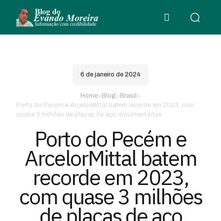
6 de janeiro de 2024
Home
>
Blog
>
Brasil
>
Porto do Pecém e ArcelorMittal batem recorde em 2023, com
quase 3 milhões de placas de aço movimentadas
Porto do Pecém e
ArcelorMittal batem
recorde em 2023,
com quase 3 milhões
de placas de aço